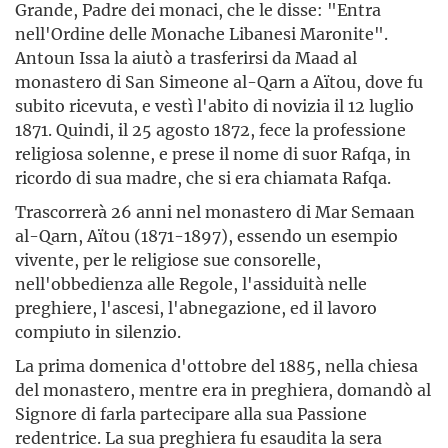
Grande, Padre dei monaci, che le disse: "Entra
nell'Ordine delle Monache Libanesi Maronite".
Antoun Issa la aiutò a trasferirsi da Maad al
monastero di San Simeone al-Qarn a Aïtou, dove fu
subito ricevuta, e vestì l'abito di novizia il 12 luglio
1871. Quindi, il 25 agosto 1872, fece la professione
religiosa solenne, e prese il nome di suor Rafqa, in
ricordo di sua madre, che si era chiamata Rafqa.
Trascorrerà 26 anni nel monastero di Mar Semaan
al-Qarn, Aïtou (1871-1897), essendo un esempio
vivente, per le religiose sue consorelle,
nell'obbedienza alle Regole, l'assiduità nelle
preghiere, l'ascesi, l'abnegazione, ed il lavoro
compiuto in silenzio.
La prima domenica d'ottobre del 1885, nella chiesa
del monastero, mentre era in preghiera, domandò al
Signore di farla partecipare alla sua Passione
redentrice. La sua preghiera fu esaudita la sera