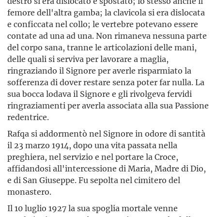
destro si era dislocato e spostato; lo stesso anche il
femore dell'altra gamba; la clavicola si era dislocata
e conficcata nel collo; le vertebre potevano essere
contate ad una ad una. Non rimaneva nessuna parte
del corpo sana, tranne le articolazioni delle mani,
delle quali si serviva per lavorare a maglia,
ringraziando il Signore per averle risparmiato la
sofferenza di dover restare senza poter far nulla. La
sua bocca lodava il Signore e gli rivolgeva fervidi
ringraziamenti per averla associata alla sua Passione
redentrice.
Rafqa si addormentò nel Signore in odore di santità
il 23 marzo 1914, dopo una vita passata nella
preghiera, nel servizio e nel portare la Croce,
affidandosi all'intercessione di Maria, Madre di Dio,
e di San Giuseppe. Fu sepolta nel cimitero del
monastero.
Il 10 luglio 1927 la sua spoglia mortale venne