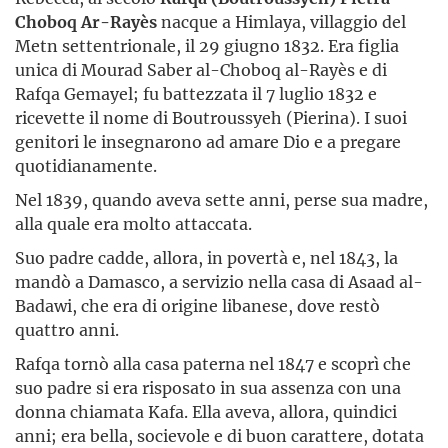
Choboq Ar-Rayès
nacque a Himlaya, villaggio del
Metn settentrionale, il 29 giugno 1832. Era figlia
unica di Mourad Saber al-Choboq al-Rayès e di
Rafqa Gemayel; fu battezzata il 7 luglio 1832 e
ricevette il nome di Boutroussyeh (Pierina). I suoi
genitori le insegnarono ad amare Dio e a pregare
quotidianamente.
Nel 1839, quando aveva sette anni, perse sua madre,
alla quale era molto attaccata.
Suo padre cadde, allora, in povertà e, nel 1843, la
mandò a Damasco, a servizio nella casa di Asaad al-
Badawi, che era di origine libanese, dove restò
quattro anni.
Rafqa tornò alla casa paterna nel 1847 e scoprì che
suo padre si era risposato in sua assenza con una
donna chiamata Kafa. Ella aveva, allora, quindici
anni; era bella, socievole e di buon carattere, dotata