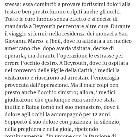
stessa: essa cominciò a provare fortissimi dolori alla
testa e ben presto furono colpiti anche gli occhi.
Tutte le cure furono senza effetto e si decise di
mandarla a Beyrouth per tentare altre cure. Durante
il viaggio si fermò nella residenza dei monaci a San
Giovanni Marco, a Jbeil, dove fu affidata a un medico
americano che, dopo averla visitata, decise di
operarla, ma durante l'operazione le estrasse per
errore l'occhio destro. A Beyrouth, dove fu ospitata
nel convento delle Figlie della Carità, i medici la
visitarono e riuscirono ad arrestare l'emorragia
provocata dall'operazione. Ma il male colpì ben
presto anche l'occhio sinistro; allora, i medici
giudicarono che qualunque cura sarebbe stata
inutile e Rafqa tornò nel suo monastero, dove il
dolore agli occhi la accompagnò per 12 anni.
Sopportò il suo dolore con pazienza, in silenzio,
nella preghiera e nella gioia, ripetendo
continuamente: "In unione con la Passione di