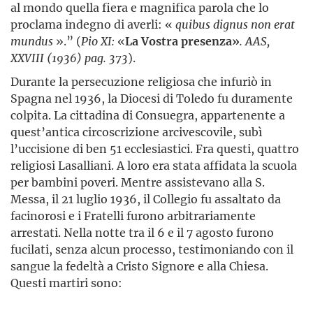
al mondo quella fiera e magnifica parola che lo
proclama indegno di averli: «
quibus dignus non erat
mundus
».” (
Pio XI:
«
La Vostra presenza»
. AAS,
XXVIII (1936) pag. 373
).
Durante la persecuzione religiosa che infuriò in
Spagna nel 1936, la Diocesi di Toledo fu duramente
colpita. La cittadina di Consuegra, appartenente a
quest’antica circoscrizione arcivescovile, subì
l’uccisione di ben 51 ecclesiastici. Fra questi, quattro
religiosi Lasalliani. A loro era stata affidata la scuola
per bambini poveri. Mentre assistevano alla S.
Messa, il 21 luglio 1936, il Collegio fu assaltato da
facinorosi e i Fratelli furono arbitrariamente
arrestati. Nella notte tra il 6 e il 7 agosto furono
fucilati, senza alcun processo, testimoniando con il
sangue la fedeltà a Cristo Signore e alla Chiesa.
Questi martiri sono: