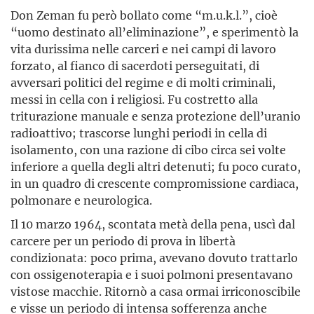
Don Zeman fu però bollato come “m.u.k.l.”, cioè
“uomo destinato all’eliminazione”, e sperimentò la
vita durissima nelle carceri e nei campi di lavoro
forzato, al fianco di sacerdoti perseguitati, di
avversari politici del regime e di molti criminali,
messi in cella con i religiosi. Fu costretto alla
triturazione manuale e senza protezione dell’uranio
radioattivo; trascorse lunghi periodi in cella di
isolamento, con una razione di cibo circa sei volte
inferiore a quella degli altri detenuti; fu poco curato,
in un quadro di crescente compromissione cardiaca,
polmonare e neurologica.
Il 10 marzo 1964, scontata metà della pena, uscì dal
carcere per un periodo di prova in libertà
condizionata: poco prima, avevano dovuto trattarlo
con ossigenoterapia e i suoi polmoni presentavano
vistose macchie. Ritornò a casa ormai irriconoscibile
e visse un periodo di intensa sofferenza anche