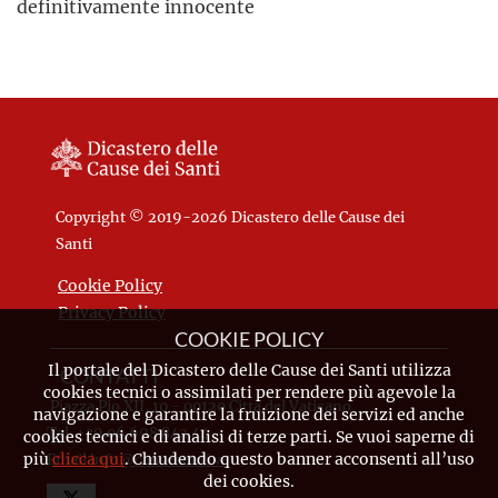
definitivamente innocente
Copyright © 2019-2026 Dicastero delle Cause dei
Santi
Cookie Policy
Privacy Policy
COOKIE POLICY
Il portale del Dicastero delle Cause dei Santi utilizza
CONTATTI
cookies tecnici o assimilati per rendere più agevole la
Piazza Pio XII, 10 - 00120 Città del Vaticano
navigazione e garantire la fruizione dei servizi ed anche
Tel. +39.06.698.842.44
cookies tecnici e di analisi di terze parti. Se vuoi saperne di
più
clicca qui
. Chiudendo questo banner acconsenti all’uso
Email
info@causesanti.va
dei cookies.