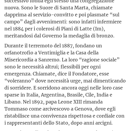
successivo fonda egli stesso una congregazione
nuova. Sono le Suore di Santa Marta, chiamate
dapprima al servizio-convitto e poi plasmate “sul
campo” dagli avvenimenti: sono infatti infermiere
nel 1884 per i colerosi di Piani di Latte (Im),
meritandosi dal Governo la medaglia di bronzo.
Durante il terremoto del 1887, fondano un
orfanotrofio a Ventimiglia e la Casa della
Misericordia a Sanremo. La loro “ragione sociale”
sono le necessità altrui; flessibili per ogni
emergenza. Chiamate, dice il Fondatore, esse
“voleranno” dove necessità urge, mai dimenticando
di sorridere. E sorridono ancora oggi nelle loro case
sparse in Italia, Argentina, Brasile, Cile, India e
Libano. Nel 1892, papa Leone XIII rimanda
Tommaso come arcivescovo a Genova, dove egli
ristabilisce una convivenza rispettosa e cordiale con
i rappresentanti dello Stato, dopo anni arcigni.