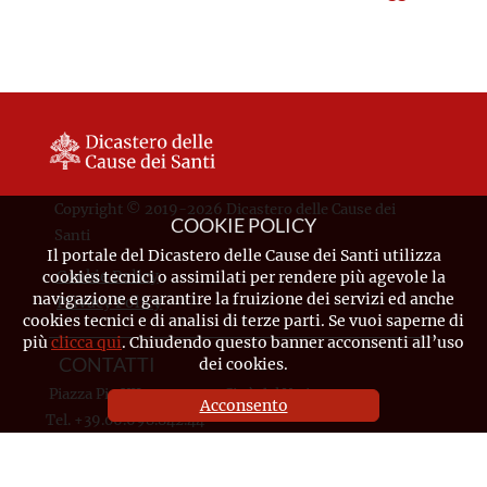
Copyright © 2019-2026 Dicastero delle Cause dei
COOKIE POLICY
Santi
Il portale del Dicastero delle Cause dei Santi utilizza
Cookie Policy
cookies tecnici o assimilati per rendere più agevole la
navigazione e garantire la fruizione dei servizi ed anche
Privacy Policy
cookies tecnici e di analisi di terze parti. Se vuoi saperne di
più
clicca qui
. Chiudendo questo banner acconsenti all’uso
dei cookies.
CONTATTI
Piazza Pio XII, 10 - 00120 Città del Vaticano
Acconsento
Tel. +39.06.698.842.44
Email
info@causesanti.va