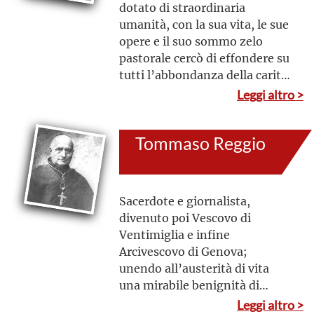
dotato di straordinaria
umanità, con la sua vita, le sue
opere e il suo sommo zelo
pastorale cercò di effondere su
tutti l’abbondanza della carità
cristiana e di promuovere la
Leggi altro >
fraterna unione tra i popoli;
particolarmente attento
Tommaso Reggio
all’efficacia della missione
della Chiesa di Cristo in tutto il
mondo, convocò il Concilio
Ecumenico Vaticano II.
Sacerdote e giornalista,
divenuto poi Vescovo di
Ventimiglia e infine
Arcivescovo di Genova;
unendo all’austerità di vita
una mirabile benignità di
modi, favorì la concordia tra i
Leggi altro >