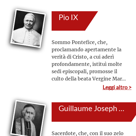
cittadini e prestò con ogni
mezzo assistenza ai bisognosi,
Pio IX
dimostrandosi sempre
partecipe dei problemi
dell’umanità, fondatore della
Congregazione delle Suore di
Sommo Pontefice, che,
S. Marta
proclamando apertamente la
verità di Cristo, a cui aderì
profondamente, istituì molte
sedi episcopali, promosse il
culto della beata Vergine Maria
e indisse il Concilio Ecumenico
Leggi altro >
Vaticano I
Guillaume Joseph Chaminade
Sacerdote, che, con il suo zelo