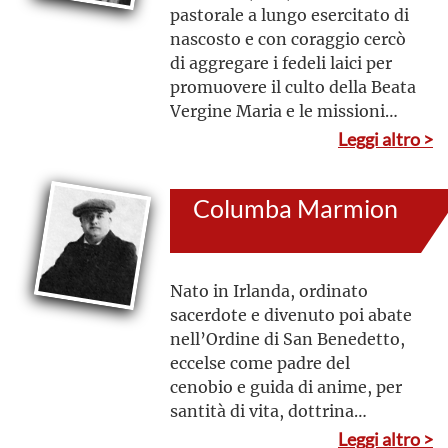
pastorale a lungo esercitato di
nascosto e con coraggio cercò
di aggregare i fedeli laici per
promuovere il culto della Beata
Vergine Maria e le missioni
all’estero, fondando a tal fine
Leggi altro >
l’Istituto delle Figlie di Maria
Immacolata e la Società di
Columba Marmion
Maria
Nato in Irlanda, ordinato
sacerdote e divenuto poi abate
nell’Ordine di San Benedetto,
eccelse come padre del
cenobio e guida di anime, per
santità di vita, dottrina
spirituale ed eloquenza
Leggi altro >