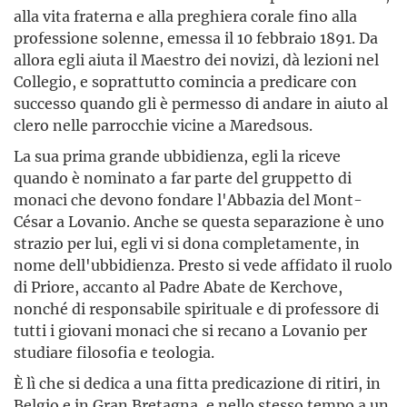
alla vita fraterna e alla preghiera corale fino alla
professione solenne, emessa il 10 febbraio 1891. Da
allora egli aiuta il Maestro dei novizi, dà lezioni nel
Collegio, e soprattutto comincia a predicare con
successo quando gli è permesso di andare in aiuto al
clero nelle parrocchie vicine a Maredsous.
La sua prima grande ubbidienza, egli la riceve
quando è nominato a far parte del gruppetto di
monaci che devono fondare l'Abbazia del Mont-
César a Lovanio. Anche se questa separazione è uno
strazio per lui, egli vi si dona completamente, in
nome dell'ubbidienza. Presto si vede affidato il ruolo
di Priore, accanto al Padre Abate de Kerchove,
nonché di responsabile spirituale e di professore di
tutti i giovani monaci che si recano a Lovanio per
studiare filosofia e teologia.
È lì che si dedica a una fitta predicazione di ritiri, in
Belgio e in Gran Bretagna, e nello stesso tempo a un