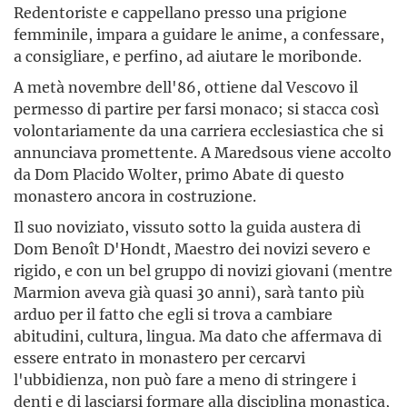
Redentoriste e cappellano presso una prigione
femminile, impara a guidare le anime, a confessare,
a consigliare, e perfino, ad aiutare le moribonde.
A metà novembre dell'86, ottiene dal Vescovo il
permesso di partire per farsi monaco; si stacca così
volontariamente da una carriera ecclesiastica che si
annunciava promettente. A Maredsous viene accolto
da Dom Placido Wolter, primo Abate di questo
monastero ancora in costruzione.
Il suo noviziato, vissuto sotto la guida austera di
Dom Benoît D'Hondt, Maestro dei novizi severo e
rigido, e con un bel gruppo di novizi giovani (mentre
Marmion aveva già quasi 30 anni), sarà tanto più
arduo per il fatto che egli si trova a cambiare
abitudini, cultura, lingua. Ma dato che affermava di
essere entrato in monastero per cercarvi
l'ubbidienza, non può fare a meno di stringere i
denti e di lasciarsi formare alla disciplina monastica,