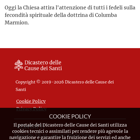
Oggi la Chiesa attira l'attenzione di tutti i fedeli sulla
fecondità spirituale della dottrina di Columba
Marmion.
Copyright © 2019-2026 Dicastero delle Cause dei
Santi
Cookie Policy
Privacy Policy
COOKIE POLICY
Il portale del Dicastero delle Cause dei Santi utilizza
CONTATTI
cookies tecnici o assimilati per rendere più agevole la
Piazza Pio XII, 10 - 00120 Città del Vaticano
navigazione e garantire la fruizione dei servizi ed anche