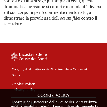
contesto di una strage più ampia di civili, questa
drammatica uccisione si compì con modalità diverse
e il suo corpo fu particolarmente martoriato, a
dimostrare la prevalenza dell’
odium fidei
contro il
sacerdote.
Copyright © 2019-2026 Dicastero delle Cause dei
Santi
Cookie Policy
Privacy Policy
COOKIE POLICY
Il portale del Dicastero delle Cause dei Santi utilizza
CONTATTI
cookies tecnici o assimilati per rendere più agevole la