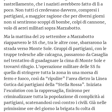
rastrellamento, che i nazisti avrebbero fatto di lì a
poco. Non tutti ci credevano davvero, compresi i
partigiani, a maggior ragione che per diversi giorni
non si sentirono scoppi di bombe, colpi di cannone,
volo di aerei militari sopra Marzabotto.
Ma la mattina del 29 settembre a Marzabotto
riapparvero le SS che, tra le altre cose, sbarrarono la
strada verso Monte Sole. Gruppi di partigiani, con le
truppe tedesche alle calcagna, passarono da Casaglia
nel tentativo di guadagnare la cima di Monte Sole e
trovarvi rifugio. L’operazione militare delle SS fu
quella di stringere tutta la zona in una morsa di
ferro e fuoco, così da “ripulire” l’area dietro la Linea
Gotica dai partigiani della “Stella Rossa”. Iniziata
l’
escalation
con la rappresaglia, finirono per
criminalizzare tutta la popolazione di complicità ai
partigiani, scatenandosi così contro i civili. Già nelle
primissime ore del giorno la brigata fu colta di