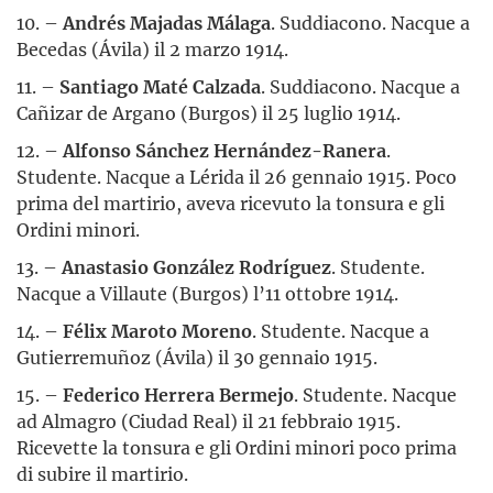
10. –
Andrés Majadas Málaga
. Suddiacono. Nacque a
Becedas (Ávila) il 2 marzo 1914.
11. –
Santiago Maté Calzada
. Suddiacono. Nacque a
Cañizar de Argano (Burgos) il 25 luglio 1914.
12. –
Alfonso Sánchez Hernández-Ranera
.
Studente. Nacque a Lérida il 26 gennaio 1915. Poco
prima del martirio, aveva ricevuto la tonsura e gli
Ordini minori.
13. –
Anastasio González Rodríguez
. Studente.
Nacque a Villaute (Burgos) l’11 ottobre 1914.
14. –
Félix Maroto Moreno
. Studente. Nacque a
Gutierremuñoz (Ávila) il 30 gennaio 1915.
15. –
Federico Herrera Bermejo
. Studente. Nacque
ad Almagro (Ciudad Real) il 21 febbraio 1915.
Ricevette la tonsura e gli Ordini minori poco prima
di subire il martirio.