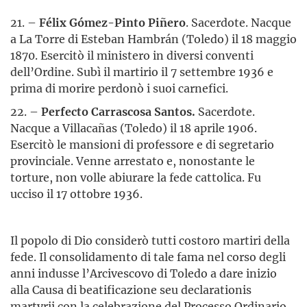
21. –
Félix Gómez-Pinto Piñero
. Sacerdote. Nacque
a La Torre di Esteban Hambrán (Toledo) il 18 maggio
1870. Esercitò il ministero in diversi conventi
dell’Ordine. Subì il martirio il 7 settembre 1936 e
prima di morire perdonò i suoi carnefici.
22. –
Perfecto Carrascosa Santos.
Sacerdote.
Nacque a Villacañas (Toledo) il 18 aprile 1906.
Esercitò le mansioni di professore e di segretario
provinciale. Venne arrestato e, nonostante le
torture, non volle abiurare la fede cattolica. Fu
ucciso il 17 ottobre 1936.
Il popolo di Dio considerò tutti costoro martiri della
fede. Il consolidamento di tale fama nel corso degli
anni indusse l’Arcivescovo di Toledo a dare inizio
alla Causa di beatificazione seu declarationis
martyrii con la celebrazione del Processo Ordinario