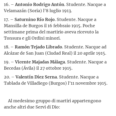
16. –
Antonio Rodrigo Antón
. Studente. Nacque a
Velamazán (Soria) l’8 luglio 1913.
17. –
Saturnino Río Rojo
. Studente. Nacque a
Mansilla de Burgos il 16 febbraio 1915. Poche
settimane prima del martirio aveva ricevuto la
Tonsura e gli Ordini minori.
18. –
Ramón Tejado Librado
. Studente. Nacque ad
Alcázar de San Juan (Ciudad Real) il 20 aprile 1915.
19. –
Vicente Majadas Málaga
. Studente. Nacque a
Becedas (Ávila) il 27 ottobre 1915.
20. –
Valentín Díez Serna
. Studente. Nacque a
Tablada de Villadiego (Burgos) l’11 novembre 1915.
Al medesimo gruppo di martiri appartengono
anche altri due Servi di Dio: