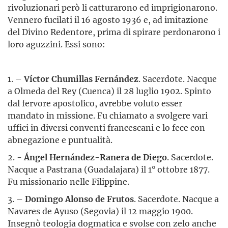
rivoluzionari però li catturarono ed imprigionarono.
Vennero fucilati il 16 agosto 1936 e, ad imitazione
del Divino Redentore, prima di spirare perdonarono i
loro aguzzini. Essi sono:
1. –
Víctor Chumillas Fernández
. Sacerdote. Nacque
a Olmeda del Rey (Cuenca) il 28 luglio 1902. Spinto
dal fervore apostolico, avrebbe voluto esser
mandato in missione. Fu chiamato a svolgere vari
uffici in diversi conventi francescani e lo fece con
abnegazione e puntualità.
2. -
Ángel Hernández-Ranera de Diego
. Sacerdote.
Nacque a Pastrana (Guadalajara) il 1° ottobre 1877.
Fu missionario nelle Filippine.
3. –
Domingo Alonso de Frutos
. Sacerdote. Nacque a
Navares de Ayuso (Segovia) il 12 maggio 1900.
Insegnò teologia dogmatica e svolse con zelo anche