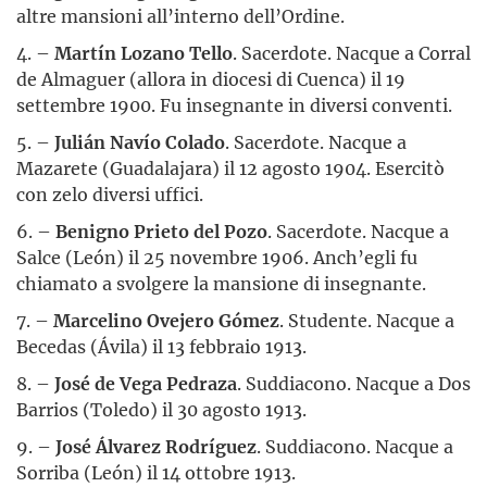
altre mansioni all’interno dell’Ordine.
4. –
Martín Lozano Tello
. Sacerdote. Nacque a Corral
de Almaguer (allora in diocesi di Cuenca) il 19
settembre 1900. Fu insegnante in diversi conventi.
5. –
Julián Navío Colado
. Sacerdote. Nacque a
Mazarete (Guadalajara) il 12 agosto 1904. Esercitò
con zelo diversi uffici.
6. –
Benigno Prieto del Pozo
. Sacerdote. Nacque a
Salce (León) il 25 novembre 1906. Anch’egli fu
chiamato a svolgere la mansione di insegnante.
7. –
Marcelino Ovejero Gómez
. Studente. Nacque a
Becedas (Ávila) il 13 febbraio 1913.
8. –
José de Vega Pedraza
. Suddiacono. Nacque a Dos
Barrios (Toledo) il 30 agosto 1913.
9. –
José Álvarez Rodríguez
. Suddiacono. Nacque a
Sorriba (León) il 14 ottobre 1913.