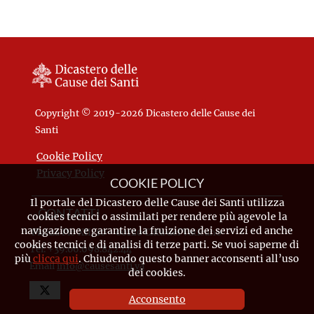
Copyright © 2019-2026 Dicastero delle Cause dei
Santi
Cookie Policy
Privacy Policy
COOKIE POLICY
Il portale del Dicastero delle Cause dei Santi utilizza
CONTATTI
cookies tecnici o assimilati per rendere più agevole la
navigazione e garantire la fruizione dei servizi ed anche
Piazza Pio XII, 10 - 00120 Città del Vaticano
cookies tecnici e di analisi di terze parti. Se vuoi saperne di
Tel. +39.06.698.842.44
più
clicca qui
. Chiudendo questo banner acconsenti all’uso
Email
info@causesanti.va
dei cookies.
Acconsento