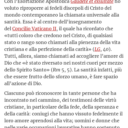
Con l’Esortazione Apostolica
Gaudete et exsultate
ho
voluto riproporre ai fedeli discepoli di Cristo del
mondo contemporaneo la chiamata universale alla
santità. Essa è al centro dell'insegnamento
del
Concilio Vaticano II
, il quale ha ricordato che
«tutti coloro che credono nel Cristo, di qualsiasi
stato o rango sono chiamati alla pienezza della vita
cristiana e alla perfezione della carità» (
LG
, 40).
Tutti, allora, siamo chiamati ad accogliere l’amore di
Dio che «è stato riversato nei nostri cuori per mezzo
dello Spirito Santo» (
Rm
5, 5). La santità infatti, più
che essere frutto dello sforzo umano, è fare spazio
all’azione di Dio.
Ciascuno può riconoscere in tante persone che ha
incontrato nel cammino, dei testimoni delle virtù
cristiane, in particolare della fede, della speranza e
della carità: coniugi che hanno vissuto fedelmente il
loro amore aprendosi alla vita; uomini e donne che
nelle varie occupazioni lavorative hanno sostenuto