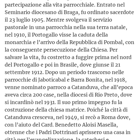
partecipazione alla vita parrocchiale. Entrato nel
Seminario diocesano di Braga, fu ordinato sacerdote
il 23 luglio 1905. Mentre svolgeva il servizio
pastorale in una parrocchia nella sua terra natale,
nel 1910, il Portogallo visse la caduta della
monarchia e l’arrivo della Repubblica di Pombal, con
la conseguente persecuzione della Chiesa. Per
salvare la vita, fu costretto a fuggire prima nel nord
del Portogallo e poi in Brasile, dove giunse il 21
settembre 1912. Dopo un periodo trascorso nelle
parrocchie di Jaboticabal e Barra Bonita, nel 1918,
venne nominato parroco a Catanduva, che all’epoca
aveva circa 200 case, nella diocesi di Rio Preto, dove
si incardinò nel 1931. Il suo primo impegno fu la
costruzione della chiesa matrice. Poiché la città di
Catanduva cresceva, nel 1949, si recò a Roma dove,
con l’aiuto del Card. Benedetto Aloisi Masella,
ottenne che i Padri Dottrinari aprissero una casa in
città per l’evangelizzazione, la catechesi e