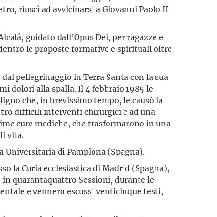
tro, riuscì ad avvicinarsi a Giovanni Paolo II
 Alcalá, guidato dall’Opus Dei, per ragazze e
dentro le proposte formative e spirituali oltre
o dal pellegrinaggio in Terra Santa con la sua
i dolori alla spalla. Il 4 febbraio 1985 le
igno che, in brevissimo tempo, le causò la
tro difficili interventi chirurgici e ad una
ssime cure mediche, che trasformarono in una
i vita.
ca Universitaria di Pamplona (Spagna).
sso la Curia ecclesiastica di Madrid (Spagna),
4, in quarantaquattro Sessioni, durante le
mentale e vennero escussi venticinque testi,