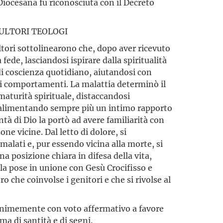
 Diocesana fu riconosciuta con il Decreto
ULTORI TEOLOGI
ultori sottolinearono che, dopo aver ricevuto
ede, lasciandosi ispirare dalla spiritualità
di coscienza quotidiano, aiutandosi con
oi comportamenti. La malattia determinò il
aturità spirituale, distaccandosi
 alimentando sempre più un intimo rapporto
tà di Dio la portò ad avere familiarità con
one vicine. Dal letto di dolore, si
alati e, pur essendo vicina alla morte, si
a posizione chiara in difesa della vita,
 la pose in unione con Gesù Crocifisso e
o che coinvolse i genitori e che si rivolse al
nanimemente con voto affermativo a favore
ama di santità e di segni.