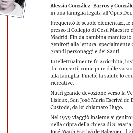
Alessia González-Barros y Gonzál
in una famiglia legata all’Opus Dei.
Frequentò le scuole elementari, le 
presso il Collegio di Gesù Maestro 
Madrid. Fin da bambina manifestò u
genitori alla lettura, specialmente d
grandi personaggi e dei Santi.
Intellettualmente fu arricchita, insi
dai concerti, come pure dalle vacan
alla famiglia. Finché la salute lo co
ricreative.
Nutrì grande devozione verso la Ve
Lisieux, San José María Escrivá de 
Custode, da lei chiamato Hugo.
Nel 1979 viaggiò insieme ai genito
nella cripta della chiesa di S. Maria
José María Escrivá de Balaguer. Il 