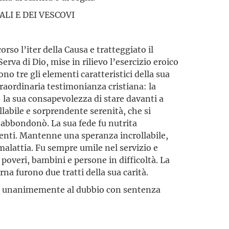
LI E DEI VESCOVI
so l’iter della Causa e tratteggiato il
erva di Dio, mise in rilievo l’esercizio eroico
rono tre gli elementi caratteristici della sua
traordinaria testimonianza cristiana: la
 la sua consapevolezza di stare davanti a
llabile e sorprendente serenità, che si
’abbondonò. La sua fede fu nutrita
menti. Mantenne una speranza incrollabile,
malattia. Fu sempre umile nel servizio e
 poveri, bambini e persone in difficoltà. La
erna furono due tratti della sua carità.
ro unanimemente al dubbio con sentenza