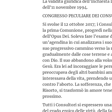
La validità giuridica dell’Inchiesta
dell’11 novembre 1994.
CONGRESSO PECULIARE DEI CONS
Si svolse il 12 ottobre 2017; i Cons
la prima Comunione, progredì nella f
dell’Opus Dei. Soleva fare l’esame 
un’agendina in cui analizzava i su
suo progressivo cammino verso la m
gradualmente dalle cose terrene e
con Dio. Il suo abbandono alla volon
Gesù. Era lei ad incoraggiare le pers
preoccupava degli altri bambini amm
interessava della vita, prendendo un
contro l’aborto. La sofferenza, che
Risorto, si trasformò in amore tener
prossimo.
Tutti i Consultori si espressero u
del grado eroico delle virtù, della f