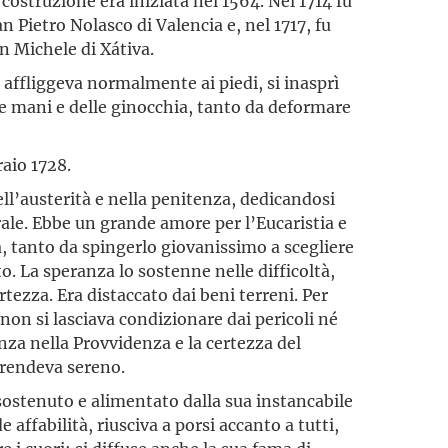
costruzione era iniziata nel 1564. Nel 1714 fu
 Pietro Nolasco di Valencia e, nel 1717, fu
n Michele di Xátiva.
o affliggeva normalmente ai piedi, si inasprì
le mani e delle ginocchia, tanto da deformare
aio 1728.
ll’austerità e nella penitenza, dedicandosi
ale. Ebbe un grande amore per l’Eucaristia e
, tanto da spingerlo giovanissimo a scegliere
o. La speranza lo sostenne nelle difficoltà,
tezza. Era distaccato dai beni terreni. Per
non si lasciava condizionare dai pericoli né
denza nella Provvidenza e la certezza del
 rendeva sereno.
stenuto e alimentato dalla sua instancabile
e affabilità, riusciva a porsi accanto a tutti,