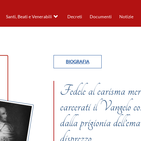
Santi, Beati e Venerabili
Decreti
Documenti
Notizie
BIOGRAFIA
Fedele al carisma merce
carcerati il Vangelo co
dalla prigionia dell’ema
disprezzo