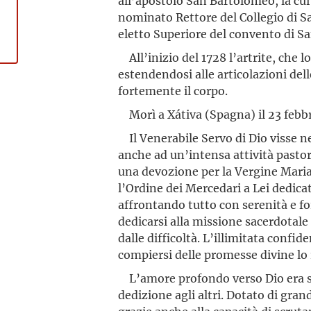
all’apostolo San Bartolomeo, la cui 
nominato Rettore del Collegio di San
eletto Superiore del convento di Sa
All’inizio del 1728 l’artrite, che l
estendendosi alle articolazioni del
fortemente il corpo.
Morì a Xátiva (Spagna) il 23 febbr
Il Venerabile Servo di Dio visse ne
anche ad un’intensa attività pastor
una devozione per la Vergine Maria
l’Ordine dei Mercedari a Lei dedicat
affrontando tutto con serenità e for
dedicarsi alla missione sacerdotale 
dalle difficoltà. L’illimitata confi
compiersi delle promesse divine lo
L’amore profondo verso Dio era so
dedizione agli altri. Dotato di grand