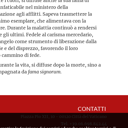
e i cuori; si diffuse anche la sua fama di
nfaticabile nel ministero della
azione agli afflitti. Sapeva trasmettere la
nimo esemplare, che alimentava con la
ore. Durante la malattia continuò a rendersi
e gli ultimi. Fedele al carisma mercedario,
 Vangelo come strumento di liberazione dalla
e e del disprezzo, favorendo il loro
ro cammino di fede.
ante la vita, si diffuse dopo la morte, sino a
compagnata da
fama signorum.
CONTATTI
Piazza Pio XII, 10 - 00120 Città del Vaticano
Tel. +39.06.698.842.44