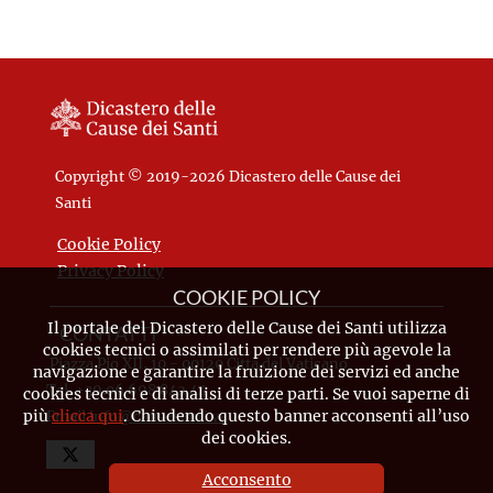
Copyright © 2019-2026 Dicastero delle Cause dei
Santi
Cookie Policy
Privacy Policy
COOKIE POLICY
Il portale del Dicastero delle Cause dei Santi utilizza
CONTATTI
cookies tecnici o assimilati per rendere più agevole la
Piazza Pio XII, 10 - 00120 Città del Vaticano
navigazione e garantire la fruizione dei servizi ed anche
Tel. +39.06.698.842.44
cookies tecnici e di analisi di terze parti. Se vuoi saperne di
più
clicca qui
. Chiudendo questo banner acconsenti all’uso
Email
info@causesanti.va
dei cookies.
Acconsento