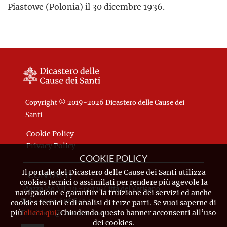
Piastowe (Polonia) il 30 dicembre 1936.
Copyright © 2019-2026 Dicastero delle Cause dei
Santi
Cookie Policy
Privacy Policy
COOKIE POLICY
Il portale del Dicastero delle Cause dei Santi utilizza
CONTATTI
cookies tecnici o assimilati per rendere più agevole la
Piazza Pio XII, 10 - 00120 Città del Vaticano
navigazione e garantire la fruizione dei servizi ed anche
Tel. +39.06.698.842.44
cookies tecnici e di analisi di terze parti. Se vuoi saperne di
più
clicca qui
. Chiudendo questo banner acconsenti all’uso
Email
info@causesanti.va
dei cookies.