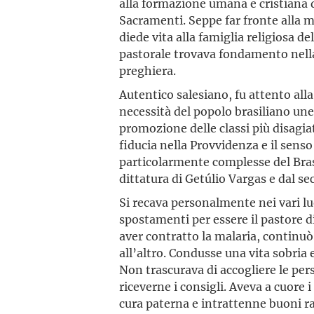
alla formazione umana e cristiana 
Sacramenti. Seppe far fronte alla m
diede vita alla famiglia religiosa d
pastorale trovava fondamento nella 
preghiera.
Autentico salesiano, fu attento all
necessità del popolo brasiliano un
promozione delle classi più disagia
fiducia nella Provvidenza e il sens
particolarmente complesse del Brasi
dittatura di Getúlio Vargas e dal s
Si recava personalmente nei vari lu
spostamenti per essere il pastore di
aver contratto la malaria, continu
all’altro. Condusse una vita sobria 
Non trascurava di accogliere le pe
riceverne i consigli. Aveva a cuore i
cura paterna e intrattenne buoni rap