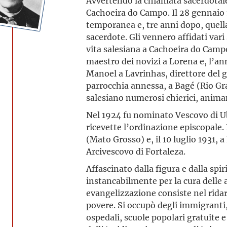
Avvertendo la chiamata sacerdotale,
Cachoeira do Campo. Il 28 gennaio 
temporanea e, tre anni dopo, quella
sacerdote. Gli vennero affidati vari 
vita salesiana a Cachoeira do Camp
maestro dei novizi a Lorena e, l’an
Manoel a Lavrinhas, direttore del g
parrocchia annessa, a Bagé (Rio Gra
salesiano numerosi chierici, animand
Nel 1924 fu nominato Vescovo di Ub
ricevette l’ordinazione episcopale.
(Mato Grosso) e, il 10 luglio 1931, 
Arcivescovo di Fortaleza.
Affascinato dalla figura e dalla spi
instancabilmente per la cura delle
evangelizzazione consiste nel ridare
povere. Si occupò degli immigranti
ospedali, scuole popolari gratuite e 