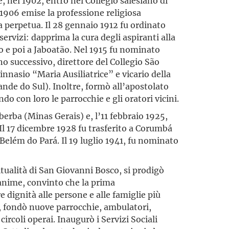
 nel 1902, entrò nel Collegio salesiano di
1906 emise la professione religiosa
 perpetua. Il 28 gennaio 1912 fu ordinato
servizi: dapprima la cura degli aspiranti alla
o e poi a Jaboatão. Nel 1915 fu nominato
no successivo, direttore del Collegio São
innasio “Maria Ausiliatrice” e vicario della
nde do Sul). Inoltre, formò all’apostolato
o con loro le parrocchie e gli oratori vicini.
erba (Minas Gerais) e, l’11 febbraio 1925,
 Il 17 dicembre 1928 fu trasferito a Corumbá
a Belém do Pará. Il 19 luglio 1941, fu nominato
ritualità di San Giovanni Bosco, si prodigò
 anime, convinto che la prima
 dignità alle persone e alle famiglie più
, fondò nuove parrocchie, ambulatori,
circoli operai. Inaugurò i Servizi Sociali