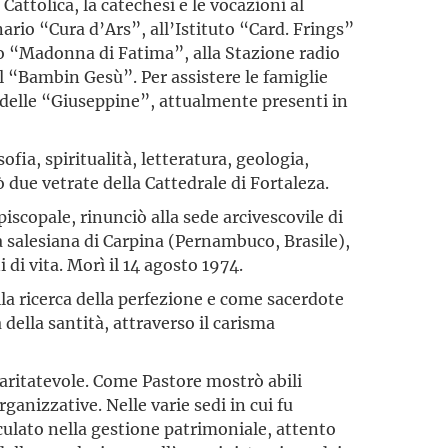
Cattolica, la catechesi e le vocazioni al
ario “Cura d’Ars”, all’Istituto “Card. Frings”
o “Madonna di Fatima”, alla Stazione radio
l “Bambin Gesù”. Per assistere le famiglie
delle “Giuseppine”, attualmente presenti in
sofia, spiritualità, letteratura, geologia,
 due vetrate della Cattedrale di Fortaleza.
piscopale, rinunciò alla sede arcivescovile di
sa salesiana di Carpina (Pernambuco, Brasile),
 di vita. Morì il 14 agosto 1974.
la ricerca della perfezione e come sacerdote
ia della santità, attraverso il carisma
caritatevole. Come Pastore mostrò abili
rganizzative. Nelle varie sedi in cui fu
culato nella gestione patrimoniale, attento