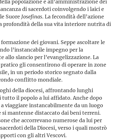
della popolazione e all’amministrazione dei
ancanza di sacerdoti coinvolgendo i laici e
elle Suore
Josefinas
. La fecondità dell’azione
profondità della sua vita interiore nutrita di
a formazione dei giovani. Seppe ascoltare le
endo l’instancabile impegno per la
te allo slancio per l’evangelizzazione. La
o pratico gli consentirono di operare in zone
le, in un periodo storico segnato dalla
econdo conflitto mondiale.
oghi della diocesi, affrontando lunghi
 tutto il popolo a lui affidato. Anche dopo
ò a viaggiare instancabilmente da un luogo
e si mantenne distaccato dai beni terreni.
rsone che accorrevano numerose da lui per
 sacerdoti della Diocesi, verso i quali mostrò
porti con gli altri Vescovi.