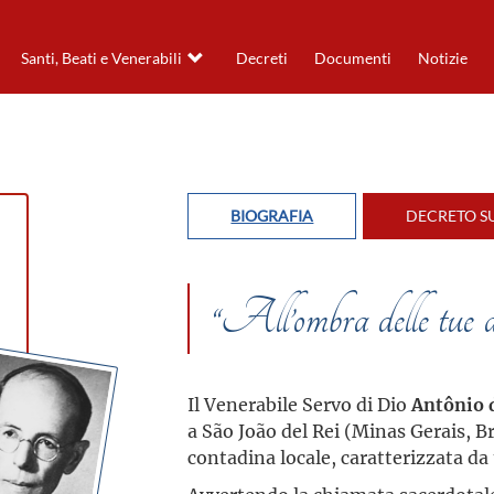
Santi, Beati e Venerabili
Decreti
Documenti
Notizie
BIOGRAFIA
DECRETO SU
“All’ombra delle tue a
Il Venerabile Servo di Dio
Antônio 
a São João del Rei (Minas Gerais, Br
contadina locale, caratterizzata da