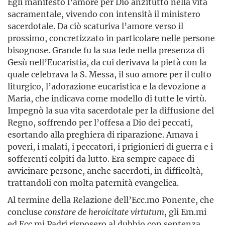
Egli manifestò l’amore per Dio anzitutto nella vita
sacramentale, vivendo con intensità il ministero
sacerdotale. Da ciò scaturiva l’amore verso il
prossimo, concretizzato in particolare nelle persone
bisognose. Grande fu la sua fede nella presenza di
Gesù nell’Eucaristia, da cui derivava la pietà con la
quale celebrava la S. Messa, il suo amore per il culto
liturgico, l’adorazione eucaristica e la devozione a
Maria, che indicava come modello di tutte le virtù.
Impegnò la sua vita sacerdotale per la diffusione del
Regno, soffrendo per l’offesa a Dio dei peccati,
esortando alla preghiera di riparazione. Amava i
poveri, i malati, i peccatori, i prigionieri di guerra e i
sofferenti colpiti da lutto. Era sempre capace di
avvicinare persone, anche sacerdoti, in difficoltà,
trattandoli con molta paternità evangelica.
Al termine della Relazione dell’Ecc.mo Ponente, che
concluse
constare de heroicitate virtutum
, gli Em.mi
ed Ecc.mi Padri risposero al dubbio con sentenza