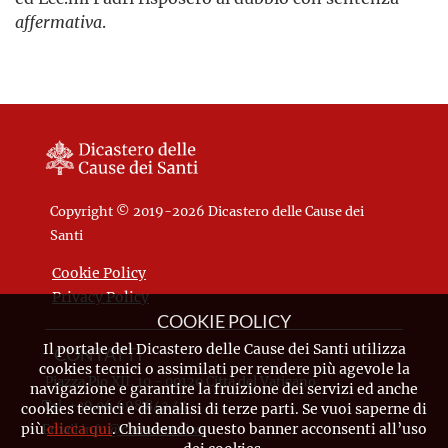
affermativa
.
Copyright © 2019-2026 Dicastero delle Cause dei
Santi
Cookie Policy
Privacy Policy
COOKIE POLICY
Il portale del Dicastero delle Cause dei Santi utilizza
CONTATTI
cookies tecnici o assimilati per rendere più agevole la
Piazza Pio XII, 10 - 00120 Città del Vaticano
navigazione e garantire la fruizione dei servizi ed anche
Tel. +39.06.698.842.44
cookies tecnici e di analisi di terze parti. Se vuoi saperne di
più
clicca qui
. Chiudendo questo banner acconsenti all’uso
Email
info@causesanti.va