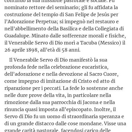
continuò la sua missione pastorale e sociale. Fu
nominato rettore del seminario; gli fu affidata la
costruzione del tempio di San Felipe de Jesús per
l’Adorazione Perpetua; si impegnò nel restauro e
nell’abbellimento della Basilica e della Collegiata di
Guadalupe. Minato dalle sofferenze morali e fisiche,
il Venerabile Servo di Dio morì a Tacuba (Messico) il
26 aprile 1898, all’età di 58 anni.
Il Venerabile Servo di Dio manifestò la sua
profonda fede nella celebrazione eucaristica,
dell’adorazione e nella devozione al Sacro Cuore,
come impegno di imitazione di Cristo ed atto di
riparazione per i peccati. La fede lo sostenne anche
nelle dure prove della vita, in particolare nella
rimozione dalla sua parrocchia di Jacona e nella
rinuncia quasi imposta all’episcopato. Inoltre, il
Servo di Dio fu un uomo di straordinaria speranza e
di un grande distacco dalle cose mondane. Visse una
grande carità pastorale, facendosi carico delle