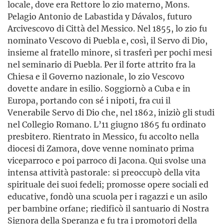
locale, dove era Rettore lo zio materno, Mons.
Pelagio Antonio de Labastida y Dávalos, futuro
Arcivescovo di Città del Messico. Nel 1855, lo zio fu
nominato Vescovo di Puebla e, così, il Servo di Dio,
insieme al fratello minore, si trasferì per pochi mesi
nel seminario di Puebla. Per il forte attrito fra la
Chiesa e il Governo nazionale, lo zio Vescovo
dovette andare in esilio. Soggiornò a Cuba e in
Europa, portando con sé i nipoti, fra cui il
Venerabile Servo di Dio che, nel 1862, iniziò gli studi
nel Collegio Romano. L’11 giugno 1865 fu ordinato
presbitero. Rientrato in Messico, fu accolto nella
diocesi di Zamora, dove venne nominato prima
viceparroco e poi parroco di Jacona. Qui svolse una
intensa attività pastorale: si preoccupò della vita
spirituale dei suoi fedeli; promosse opere sociali ed
educative, fondò una scuola per i ragazzi e un asilo
per bambine orfane; riedificò il santuario di Nostra
Signora della Speranza e fu tra i promotori della