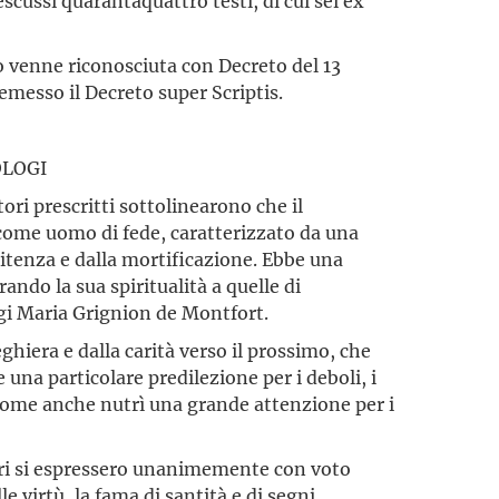
scussi quarantaquattro testi, di cui sei ex
so venne riconosciuta con Decreto del 13
emesso il Decreto super Scriptis.
OLOGI
tori prescritti sottolinearono che il
 come uomo di fede, caratterizzato da una
enitenza e dalla mortificazione. Ebbe una
ndo la sua spiritualità a quelle di
igi Maria Grignion de Montfort.
ghiera e dalla carità verso il prossimo, che
 una particolare predilezione per i deboli, i
, come anche nutrì una grande attenzione per i
tori si espressero unanimemente con voto
le virtù, la fama di santità e di segni.