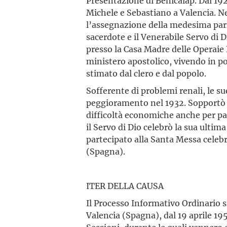
Presentazione di Benicalap. Dal 19
Michele e Sebastiano a Valencia. N
l’assegnazione della medesima parro
sacerdote e il Venerabile Servo di D
presso la Casa Madre delle Operaie 
ministero apostolico, vivendo in po
stimato dal clero e dal popolo.
Sofferente di problemi renali, le s
peggioramento nel 1932. Sopportò 
difficoltà economiche anche per pag
il Servo di Dio celebrò la sua ulti
partecipato alla Santa Messa celebr
(Spagna).
ITER DELLA CAUSA
Il Processo Informativo Ordinario si
Valencia (Spagna), dal 19 aprile 1