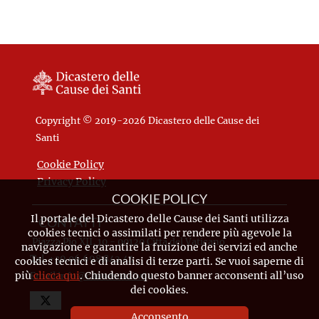
Copyright © 2019-2026 Dicastero delle Cause dei
Santi
Cookie Policy
Privacy Policy
COOKIE POLICY
Il portale del Dicastero delle Cause dei Santi utilizza
CONTATTI
cookies tecnici o assimilati per rendere più agevole la
Piazza Pio XII, 10 - 00120 Città del Vaticano
navigazione e garantire la fruizione dei servizi ed anche
Tel. +39.06.698.842.44
cookies tecnici e di analisi di terze parti. Se vuoi saperne di
più
clicca qui
. Chiudendo questo banner acconsenti all’uso
Email
info@causesanti.va
dei cookies.
Acconsento