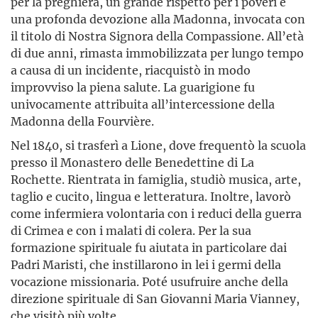
per la preghiera, un grande rispetto per i poveri e
una profonda devozione alla Madonna, invocata con
il titolo di Nostra Signora della Compassione. All’età
di due anni, rimasta immobilizzata per lungo tempo
a causa di un incidente, riacquistò in modo
improvviso la piena salute. La guarigione fu
univocamente attribuita all’intercessione della
Madonna della Fourvière.
Nel 1840, si trasferì a Lione, dove frequentò la scuola
presso il Monastero delle Benedettine di La
Rochette. Rientrata in famiglia, studiò musica, arte,
taglio e cucito, lingua e letteratura. Inoltre, lavorò
come infermiera volontaria con i reduci della guerra
di Crimea e con i malati di colera. Per la sua
formazione spirituale fu aiutata in particolare dai
Padri Maristi, che instillarono in lei i germi della
vocazione missionaria. Poté usufruire anche della
direzione spirituale di San Giovanni Maria Vianney,
che visitò più volte.