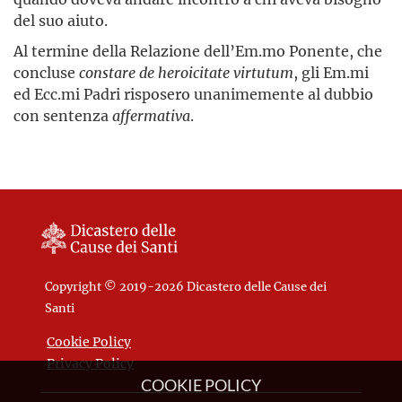
del suo aiuto.
Al termine della Relazione dell’Em.mo Ponente, che
concluse
constare de heroicitate virtutum
, gli Em.mi
ed Ecc.mi Padri risposero unanimemente al dubbio
con sentenza
affermativa
.
Copyright © 2019-2026 Dicastero delle Cause dei
Santi
Cookie Policy
Privacy Policy
COOKIE POLICY