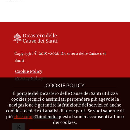
Copyright © 2019-2026 Dicastero delle Cause dei
Santi
Cookie Policy
Privacy Policy
COOKIE POLICY
Il portale del Dicastero delle Cause dei Santi utilizza
CONTATTI
cookies tecnici o assimilati per rendere più agevole la
Piazza Pio XII, 10 - 00120 Città del Vaticano
navigazione e garantire la fruizione dei servizi ed anche
Tel. +39.06.698.842.44
cookies tecnici e di analisi di terze parti. Se vuoi saperne di
più
clicca qui
. Chiudendo questo banner acconsenti all’uso
Email
info@causesanti.va
dei cookies.