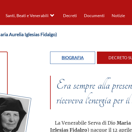
Santi, Beati e Venerabili
Decreti
Documenti
Notizie
aria Aurelia Iglesias Fidalgo)
BIOGRAFIA
DECRETO SU
Era sempre alla prese
riceveva l’energia per i
La Venerabile Serva di Dio
Maria 
Iglesias Fidalgo
) nacque il 12 apri