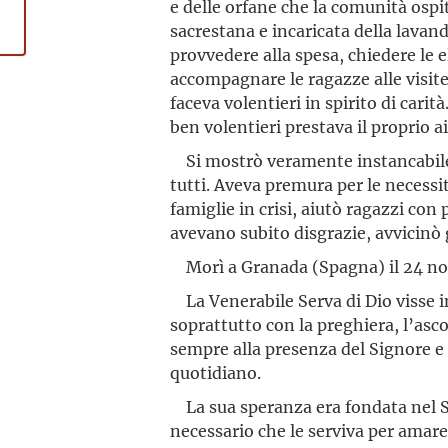
e delle orfane che la comunità ospi
sacrestana e incaricata della lavan
provvedere alla spesa, chiedere le 
accompagnare le ragazze alle visite
faceva volentieri in spirito di carit
ben volentieri prestava il proprio a
Si mostrò veramente instancabile 
tutti. Aveva premura per le necessit
famiglie in crisi, aiutò ragazzi con
avevano subito disgrazie, avvicinò 
Morì a Granada (Spagna) il 24 n
La Venerabile Serva di Dio visse in
soprattutto con la preghiera, l’asco
sempre alla presenza del Signore e d
quotidiano.
La sua speranza era fondata nel Si
necessario che le serviva per amare