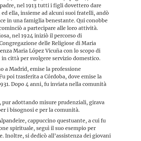
 padre, nel 1913 tutti i figli dovettero dare
d ella, insieme ad alcuni suoi fratelli, andò
rice in una famiglia benestante. Qui conobbe
ominciò a partecipare alle loro attività.
iosa, nel 1924 iniziò il percorso di
Congregazione delle Religiose di Maria
enza Maria López Vicuña con lo scopo di
 in città per svolgere servizio domestico.
o a Madrid, emise la professione
Fu poi trasferita a Córdoba, dove emise la
1931. Dopo 4 anni, fu inviata nella comunità
 pur adottando misure prudenziali, girava
per i bisognosi e per la comunità.
lpandeire, cappuccino questuante, a cui fu
ne spirituale, seguì il suo esempio per
. Inoltre, si dedicò all’assistenza dei giovani