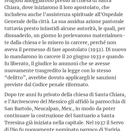
religiosi alloggiarono presso la chiesa di Santa
Chiara, dove iniziarono il loro apostolato, che
includeva anche l’assistenza spirituale all’Ospedale
Generale della città. La sua assidua azione pastorale
tuttavia presto infastidì alcune autorità, le quali, per
dissuaderlo, un giorno lo prelevarono materialmen­
te dalla chiesa e lo misero in carcere, perché non
aveva il permesso di fare apostolato (1932). Di nuovo
lo mandarono in carcere il 20 giugno 1933 e quando
fu liberato, il giudice lo ammonì che se avesse
nuovamente trasgredito la legge con lo stesso
“delitto”, avrebbe dovuto applicargli le sanzioni
previste dal Codice penale riformato.
Dopo tre anni fu privato della chiesa di Santa Chiara,
e l’Arcivescovo del Messico gli affidò la parrocchia di
San Bartolo, Neucalpan, Mex., in modo da poter
continuare la costruzione del Santuario a Santa
Teresina già iniziata nella capitale. Nel 1937 il Servo
di Dio fu nuovamente nominato parroco di Yuriria,