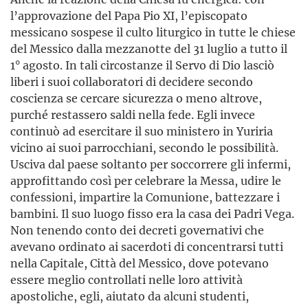
l’approvazio­ne del Papa Pio XI, l’episcopato
messicano sospese il culto liturgico in tutte le chiese
del Messico dalla mezzanotte del 31 luglio a tutto il
1° agosto. In tali circostanze il Servo di Dio lasciò
liberi i suoi collaboratori di decidere secondo
coscienza se cercare sicurezza o meno altrove,
purché restassero saldi nella fede. Egli invece
continuò ad esercitare il suo ministero in Yuriria
vicino ai suoi parrocchiani, secondo le possibilità.
Usciva dal paese soltanto per soccorrere gli infermi,
approfittando così per celebrare la Messa, udire le
confessioni, impartire la Comunione, battezzare i
bambini. Il suo luogo fisso era la casa dei Padri Vega.
Non tenendo conto dei decreti governativi che
avevano ordinato ai sacerdoti di concentrarsi tutti
nella Capitale, Città del Messico, dove potevano
essere meglio controllati nelle loro attività
apostoliche, egli, aiutato da alcuni studenti,