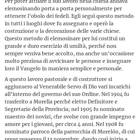
Per poter attuare il suo lavoro nella chiesa andava
elemosinando porta a porta personalmente per
ottenere l’obolo dei fedeli. Egli seguì questo metodo
in tutti i luoghi dove fu assegnato e operò la
costruzione o la decorazione delle varie chiese.
Questo metodo di elemosinare per lui costituì un
grande e duro esercizio di umiltà, perché non
sempre veniva bene accolto, ma anche un’occasione
molto preziosa di avvicinare le persone e insegnare
loro il Vangelo in maniera semplice e personale.
A questo lavoro pastorale e di costruttore si
aggiunsero al Venerabile Servo di Dio vari incarichi
all’interno del governo del suo Ordine. Nel 1904 fu
trasferito a Morelia perché eletto Definitore e
Segretario della Provincia; nel 1905 fu nominato
maestro dei novizi, che svolse con grande impegno e
amore per i giovani, per circa 4 anni. Nel 1908 fu
nominato parroco della parrocchia di Morelón, di cui
prese possesso il 13 novembre, dando così inizio a