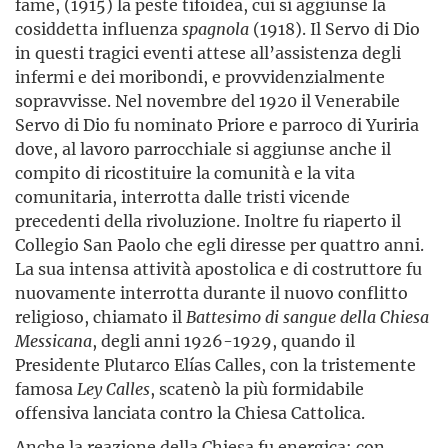
fame, (1915) la peste tifoidea, cui si aggiunse la
cosiddetta influenza
spagnola
(1918). Il Servo di Dio
in questi tragici eventi attese all’assistenza degli
infermi e dei moribondi, e provvidenzialmente
sopravvisse. Nel novembre del 1920 il Venerabile
Servo di Dio fu nominato Priore e parroco di Yuriria
dove, al lavoro parrocchiale si aggiunse anche il
compito di ricostituire la comunità e la vita
comunitaria, interrotta dalle tristi vicende
precedenti della rivoluzione. Inoltre fu riaperto il
Collegio San Paolo che egli diresse per quattro anni.
La sua intensa attività apostolica e di costruttore fu
nuovamente interrotta durante il nuovo conflitto
religioso, chiamato il
Battesimo
di
sangue
della
Chiesa
Messicana
, degli anni 1926-1929, quando il
Presidente Plutarco Elías Calles, con la tristemente
famosa
Ley
Calles
, scatenò la più formidabile
offensiva lanciata contro la Chiesa Cattolica.
Anche la reazione della Chiesa fu energica: con