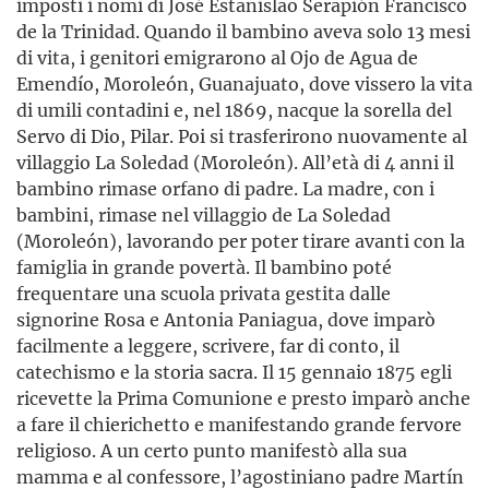
imposti i nomi di José Estanislao Serapión Francisco
de la Trinidad. Quando il bambino aveva solo 13 mesi
di vita, i genitori emigrarono al Ojo de Agua de
Emendío, Moroleón, Guanajuato, dove vissero la vita
di umili contadini e, nel 1869, nacque la sorella del
Servo di Dio, Pilar. Poi si trasferirono nuovamente al
villaggio La Soledad (Moroleón). All’età di 4 anni il
bambino rimase orfano di padre. La madre, con i
bambini, rimase nel villaggio de La Soledad
(Moroleón), lavorando per poter tirare avanti con la
famiglia in grande povertà. Il bambino poté
frequentare una scuola privata gestita dalle
signorine Rosa e Antonia Paniagua, dove imparò
facilmente a leggere, scrivere, far di conto, il
catechismo e la storia sacra. Il 15 gennaio 1875 egli
ricevette la Prima Comunione e presto imparò anche
a fare il chierichetto e manifestando grande fervore
religioso. A un certo punto manifestò alla sua
mamma e al confessore, l’agostiniano padre Martín