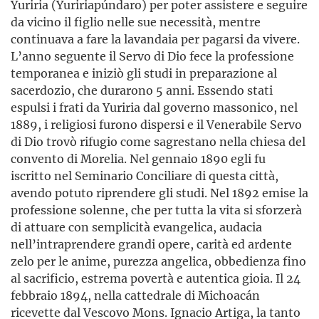
Yuriria (Yuririapúndaro) per poter assistere e seguire
da vicino il figlio nelle sue necessità, mentre
continuava a fare la lavandaia per pagarsi da vivere.
L’anno seguente il Servo di Dio fece la professione
temporanea e iniziò gli studi in preparazione al
sacerdozio, che durarono 5 anni. Essendo stati
espulsi i frati da Yuriria dal governo massonico, nel
1889, i religiosi furono dispersi e il Venerabile Servo
di Dio trovò rifugio come sagrestano nella chiesa del
convento di Morelia. Nel gennaio 1890 egli fu
iscritto nel Seminario Conciliare di questa città,
avendo potuto riprendere gli studi. Nel 1892 emise la
professione solenne, che per tutta la vita si sforzerà
di attuare con semplicità evangelica, audacia
nell’intraprende­re grandi opere, carità ed ardente
zelo per le anime, purezza angelica, obbedienza fino
al sacrificio, estrema povertà e autentica gioia. Il 24
febbraio 1894, nella cattedrale di Michoacán
ricevette dal Vescovo Mons. Ignacio Artiga, la tanto