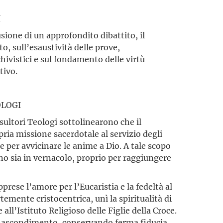
I
usione di un approfondito dibattito, il
ito, sull’esaustività delle prove,
hivistici e sul fondamento delle virtù
tivo.
OLOGI
sultori Teologi sottolinearono che il
pria missione sacerdotale al servizio degli
re per avvicinare le anime a Dio. A tale scopo
ano sia in vernacolo, proprio per raggiungere
pprese l’amore per l’Eucaristia e la fedeltà al
mente cristocentrica, unì la spiritualità di
all’Istituto Religioso delle Figlie della Croce.
l nascondimento, conservando ferma fiducia