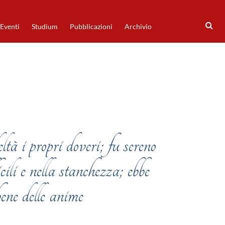
Eventi
Studium
Pubblicazioni
Archivio
ltà i propri doveri; fu sereno
ili e nella stanchezza; ebbe
bene delle anime