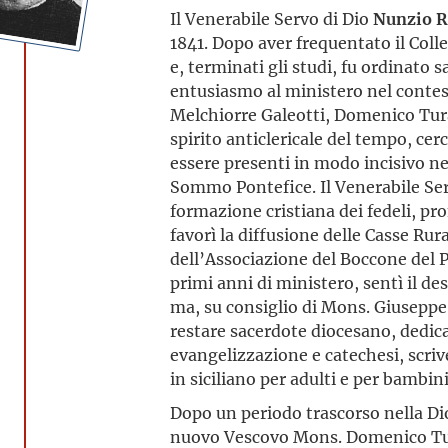
Il Venerabile Servo di Dio
Nunzio R
1841. Dopo aver frequentato il Coll
e, terminati gli studi, fu ordinato s
entusiasmo al ministero nel contest
Melchiorre Galeotti, Domenico Tur
spirito anticlericale del tempo, cer
essere presenti in modo incisivo ne
Sommo Pontefice. Il Venerabile Serv
formazione cristiana dei fedeli, pr
favorì la diffusione delle Casse Rur
dell’Associazione del Boccone del
primi anni di ministero, sentì il d
ma, su consiglio di Mons. Giuseppe 
restare sacerdote diocesano, dedica
evangelizzazione e catechesi, scriv
in siciliano per adulti e per bambini
Dopo un periodo trascorso nella Di
nuovo Vescovo Mons. Domenico Tura