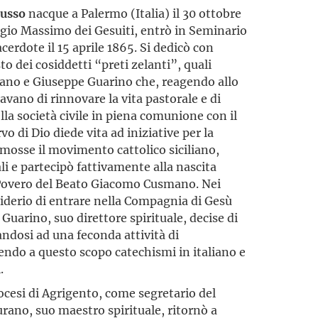
usso
nacque a Palermo (Italia) il 30 ottobre
egio Massimo dei Gesuiti, entrò in Seminario
acerdote il 15 aprile 1865. Si dedicò con
o dei cosiddetti “preti zelanti”, quali
ano e Giuseppe Guarino che, reagendo allo
cavano di rinnovare la vita pastorale e di
lla società civile in piena comunione con il
o di Dio diede vita ad iniziative per la
omosse il movimento cattolico siciliano,
ali e partecipò fattivamente alla nascita
 Povero del Beato Giacomo Cusmano. Nei
esiderio di entrare nella Compagnia di Gesù
Guarino, suo direttore spirituale, decise di
ndosi ad una feconda attività di
endo a questo scopo catechismi in italiano e
.
ocesi di Agrigento, come segretario del
no, suo maestro spirituale, ritornò a