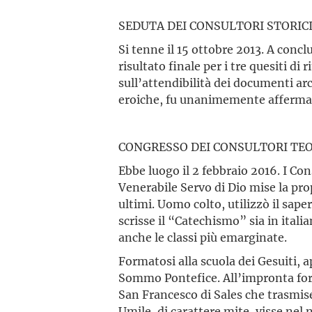
SEDUTA DEI CONSULTORI STORIC
Si tenne il 15 ottobre 2013. A concl
risultato finale per i tre quesiti di r
sull’attendibilità dei documenti arc
eroiche, fu unanimemente afferma
CONGRESSO DEI CONSULTORI TE
Ebbe luogo il 2 febbraio 2016. I Con
Venerabile Servo di Dio mise la pro
ultimi. Uomo colto, utilizzò il sape
scrisse il “Catechismo” sia in itali
anche le classi più emarginate.
Formatosi alla scuola dei Gesuiti, a
Sommo Pontefice. All’impronta forte
San Francesco di Sales che trasmise 
Umile, di carattere mite, visse ne