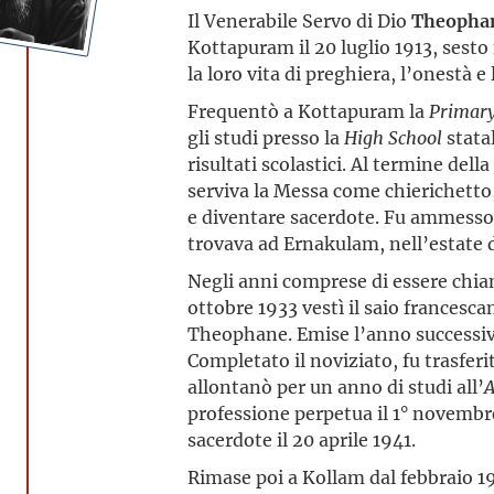
Il Venerabile Servo di Dio
Theopha
Kottapuram il 20 luglio 1913, sesto 
la loro vita di preghiera, l’onestà e
Frequentò a Kottapuram la
Primary
gli studi presso la
High School
stata
risultati scolastici. Al termine dell
serviva la Messa come chierichetto,
e diventare sacerdote. Fu ammesso 
trovava ad Ernakulam, nell’estate 
Negli anni comprese di essere chiama
ottobre 1933 vestì il saio francesca
Theophane. Emise l’anno successivo 
Completato il noviziato, fu trasferi
allontanò per un anno di studi all’
A
professione perpetua il 1° novemb
sacerdote il 20 aprile 1941.
Rimase poi a Kollam dal febbraio 19