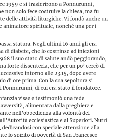
re 1959 e si trasferirono a Ponnurunni,
non solo fece costruire la chiesa, ma fu
e delle attività liturgiche. Vi fondò anche un
e animatore spirituale, nonché una per i
 bassa statura. Negli ultimi 16 anni gli era
 di diabete, che lo costrinse ad iniezioni
 1968 il suo stato di salute andò peggiorando,
na forte dissenteria, che per un po’ cercò di
 successivo intorno alle 23.15, dopo avere
io di ore prima. Con la sua sepoltura si
 Ponnurunni, di cui era stato il fondatore.
infanzia visse e testimoniò una fede
 avversità, alimentata dalla preghiera e
tante nell’obbedienza alla volontà del
ll’Autorità ecclesiastica e ai Superiori. Nutrì
 dedicandosi con speciale attenzione alla
nte lo spirito di povertà di San Francesco