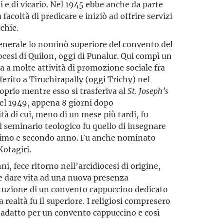
ti e di vicario. Nel 1945 ebbe anche da parte
facoltà di predicare e iniziò ad offrire servizi
chie.
enerale lo nominò superiore del convento del
cesi di Quilon, oggi di Punalur. Qui compì un
ta a molte attività di promozione sociale fra
sferito a Tiruchirapally (oggi Trichy) nel
oprio mentre esso si trasferiva al
St. Joseph’s
 nel 1949, appena 8 giorni dopo
à di cui, meno di un mese più tardi, fu
l seminario teologico fu quello di insegnare
primo e secondo anno. Fu anche nominato
Kotagiri.
, fece ritorno nell’arcidiocesi di origine,
lle dare vita ad una nuova presenza
ituzione di un convento cappuccino dedicato
realtà fu il superiore. I religiosi compresero
 adatto per un convento cappuccino e così