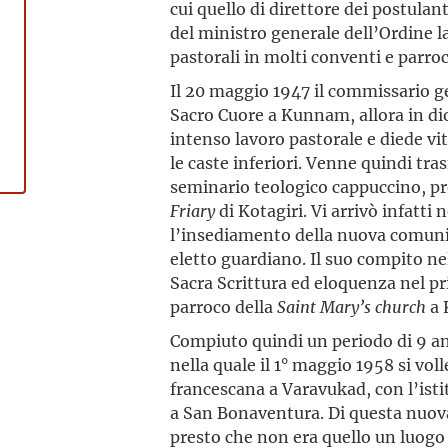
cui quello di direttore dei postulan
del ministro generale dell’Ordine la 
pastorali in molti conventi e parroc
Il 20 maggio 1947 il commissario g
Sacro Cuore a Kunnam, allora in dio
intenso lavoro pastorale e diede vi
le caste inferiori. Venne quindi tra
seminario teologico cappuccino, pr
Friary
di Kotagiri. Vi arrivò infatti
l’insediamento della nuova comunit
eletto guardiano. Il suo compito ne
Sacra Scrittura ed eloquenza nel 
parroco della
Saint Mary’s church
a 
Compiuto quindi un periodo di 9 anni
nella quale il 1° maggio 1958 si vo
francescana a Varavukad, con l’ist
a San Bonaventura. Di questa nuova 
presto che non era quello un luogo