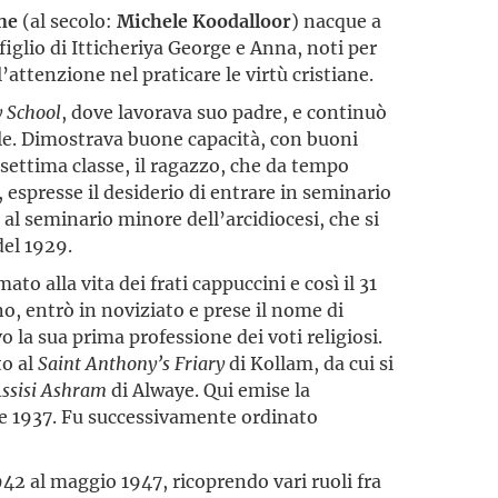
ne
(al secolo:
Michele Koodalloor
) nacque a
figlio di Itticheriya George e Anna, noti per
 l’attenzione nel praticare le virtù cristiane.
 School
, dove lavorava suo padre, e continuò
le. Dimostrava buone capacità, con buoni
a settima classe, il ragazzo, che da tempo
 espresse il desiderio di entrare in seminario
al seminario minore dell’arcidiocesi, che si
del 1929.
to alla vita dei frati cappuccini e così il 31
no, entrò in noviziato e prese il nome di
la sua prima professione dei voti religiosi.
to al
Saint Anthony’s Friary
di Kollam, da cui si
ssisi Ashram
di Alwaye. Qui emise la
re 1937. Fu successivamente ordinato
42 al maggio 1947, ricoprendo vari ruoli fra