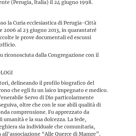
nte (Perugia, Italia) il 24 giugno 1998.
so la Curia ecclesiastica di Perugia-Città
bre 2006 al 23 giugno 2013, in quarantatré
accolte le prove documentali ed escussi
officio.
 fu riconosciuta dalla Congregazione con il
OLOGI
tori, delineando il profilo biografico del
rono che egli fu un laico impegnato e medico.
 Venerabile Servo di Dio particolarmente
seguiva, oltre che con le sue abili qualità di
fonda comprensione. Fu apprezzato da
di umanità e la sua dolcezza. La fede,
eghiera sia individuale che comunitaria,
ta all’associazione “Alle Querce di Mamre”,