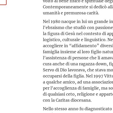
volto al bene fisico e spirituale de
Contemporaneamente si dedicò alla
umanità e premurosa carità.
Nel 1980 nacque in lui un grande in
l'ebraismo che studiò con passione p
la figura di Gesù nel contesto di 
logistico, culturale e linguistico. 
accogliere in “affidamento” diversi
famiglia insieme al loro figlio natu
l’assistenza di persone che li amav
cura anche di una ragazza down, fig
Servo di Dio lavorava, che stava mo
occuparsi della figlia. Nel 1997 Vit
a qualche amico, ad una associazio
per l'accoglienza di famiglie, ma sop
di qualsiasi ceto, religione e appar
con la Caritas diocesana.
Nello stesso anno fu diagnosticato