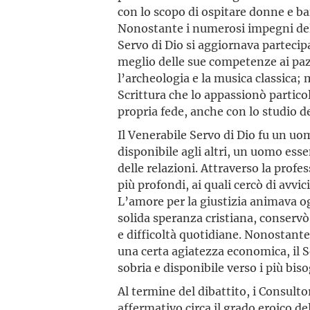
con lo scopo di ospitare donne e b
Nonostante i numerosi impegni della
Servo di Dio si aggiornava partecip
meglio delle sue competenze ai pazie
l’archeologia e la musica classica; 
Scrittura che lo appassionò partico
propria fede, anche con lo studio de
Il Venerabile Servo di Dio fu un uo
disponibile agli altri, un uomo esse
delle relazioni. Attraverso la pro
più profondi, ai quali cercò di avvi
L’amore per la giustizia animava
solida speranza cristiana, conservò
e difficoltà quotidiane. Nonostante
una certa agiatezza economica, il S
sobria e disponibile verso i più bis
Al termine del dibattito, i Consul
affermativo circa il grado eroico del