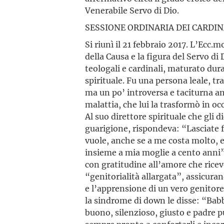
Venerabile Servo di Dio.
SESSIONE ORDINARIA DEI CARDIN
Si riunì il 21 febbraio 2017. L’Ecc.
della Causa e la figura del Servo di 
teologali e cardinali, maturato du
spirituale. Fu una persona leale, tr
ma un po’ introversa e taciturna an
malattia, che lui la trasformò in o
Al suo direttore spirituale che gli 
guarigione, rispondeva: “Lasciate fa
vuole, anche se a me costa molto, e
insieme a mia moglie a cento anni”
con gratitudine all’amore che riceve
“genitorialità allargata”, assicurand
e l’apprensione di un vero genitore.
la sindrome di down le disse: “Bab
buono, silenzioso, giusto e padre p