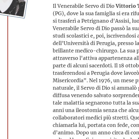
Il Venerabile Servo di Dio
Vittorio 
(PG), dove la sua famiglia si era ri
si trasferì a Petrignano d'Assisi, lu
Venerabile Servo di Dio passò la su
studi scolastici e, poi, iscrivendosi
dell’Università di Perugia, presso 
brillante medico-chirurgo. La sua p
attraverso l'attiva appartenenza all
parte di alcuni sacerdoti. Il 18 ott
trasferendosi a Perugia dove lavorò
Misericordia". Nel 1976, un mese pr
naturale, il Servo di Dio si ammalò
diffusa venendo salvato sorprende
tale malattia segnarono tutta la sua
anni una ileostomia senza che alcu
collaboratori medici più stretti. Qu
chiamarla lui, portata con fede, co
d’animo. Dopo un anno circa di conv