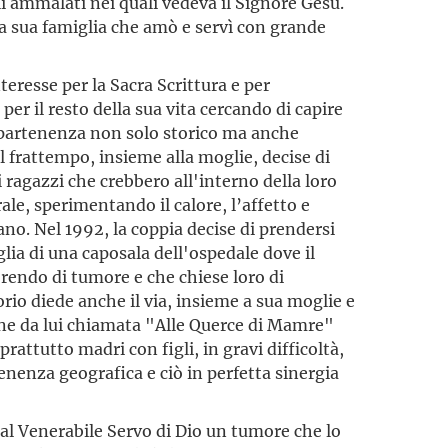
gli ammalati nei quali vedeva il Signore Gesù.
 sua famiglia che amò e servì con grande
teresse per la Sacra Scrittura e per
er il resto della sua vita cercando di capire
appartenenza non solo storico ma anche
Nel frattempo, insieme alla moglie, decise di
 ragazzi che crebbero all'interno della loro
rale, sperimentando il calore, l’affetto e
ano. Nel 1992, la coppia decise di prendersi
lia di una caposala dell'ospedale dove il
rendo di tumore e che chiese loro di
torio diede anche il via, insieme a sua moglie e
ne da lui chiamata "Alle Querce di Mamre"
rattutto madri con figli, in gravi difficoltà,
tenenza geografica e ciò in perfetta sinergia
 al Venerabile Servo di Dio un tumore che lo