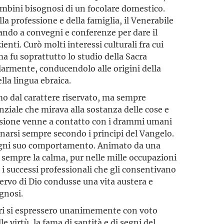
ambini bisognosi di un focolare domestico.
 professione e della famiglia, il Venerabile
ando a convegni e conferenze per dare il
nti. Curò molti interessi culturali fra cui
ma fu soprattutto lo studio della Sacra
larmente, conducendolo alle origini della
lla lingua ebraica.
mo dal carattere riservato, ma sempre
nziale che mirava alla sostanza delle cose e
fessione venne a contatto con i drammi umani
cinarsi sempre secondo i principi del Vangelo.
 ogni suo comportamento. Animato da una
 sempre la calma, pur nelle mille occupazioni
 i successi professionali che gli consentivano
ervo di Dio condusse una vita austera e
ognosi.
tori si espressero unanimemente con voto
le virtù, la fama di santità e di segni del