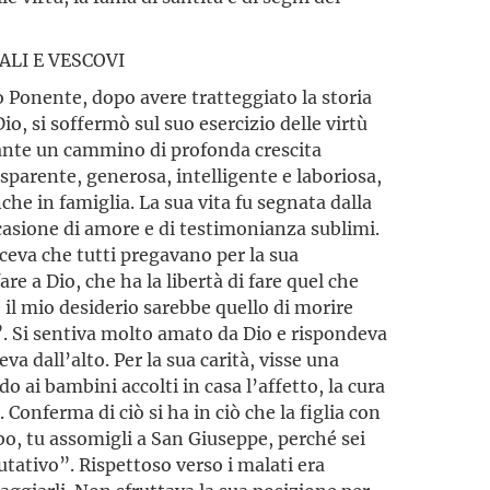
ALI E VESCOVI
mo Ponente, dopo avere tratteggiato la storia
Dio, si soffermò sul suo esercizio delle virtù
rante un cammino di profonda crescita
asparente, generosa, intelligente e laboriosa,
che in famiglia. La sua vita fu segnata dalla
ccasione di amore e di testimonianza sublimi.
diceva che tutti pregavano per la sua
re a Dio, che ha la libertà di fare quel che
 il mio desiderio sarebbe quello di morire
. Si sentiva molto amato da Dio e rispondeva
va dall’alto. Per la sua carità, visse una
o ai bambini accolti in casa l’affetto, la cura
 Conferma di ciò si ha in ciò che la figlia con
bo, tu assomigli a San Giuseppe, perché sei
utativo”. Rispettoso verso i malati era