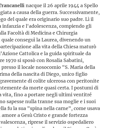
Trancanelli
nacque il 26 aprile 1944 a Spello
fugiata a causa della guerra. Successivamente,
ogo del quale era originario suo padre. Lì il
a infanzia e l'adolescenza, compiendo gli
 alla Facoltà di Medicina e Chirurgia
la quale conseguì la Laurea, divenendo un
artecipazione alla vita della Chiesa maturò
'Azione Cattolica e la guida spirituale da
obre 1970 si sposò con Rosalia Sabatini,
 presso il locale nosocomio "S. Maria della
ima della nascita di Diego, unico figlio
 gravemente di colite ulcerosa con peritonite
ntemente da morte quasi certa. I postumi di
 vita, fino a portare negli ultimi ventitré
no sapesse nulla tranne sua moglie e i suoi
ella fu la sua "spina nella carne", come usava
n amore a Gesù Cristo e grande fortezza
alescenza, riprese il servizio ospedaliero