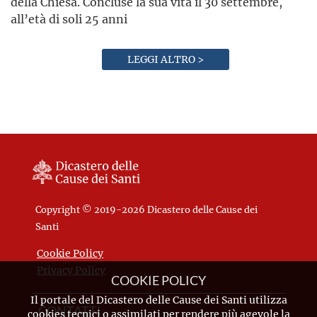
della Chiesa. Concluse la sua vita il 30 settembre,
all’età di soli 25 anni
LEGGI ALTRO >
Copyright © 2019-2026 Dicastero delle Cause dei
Santi
Cookie Policy
Privacy Policy
COOKIE POLICY
Il portale del Dicastero delle Cause dei Santi utilizza
CONTATTI
cookies tecnici o assimilati per rendere più agevole la