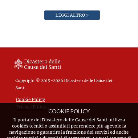
LEGGI ALTRO >
Copyright © 2019-2026 Dicastero delle Cause dei
Santi
Cookie Policy
Privacy Policy
COOKIE POLICY
Il portale del Dicastero delle Cause dei Santi utilizza
CONTATTI
cookies tecnici o assimilati per rendere più agevole la
navigazione e garantire la fruizione dei servizi ed anche
Piazza Pio XII, 10 - 00120 Città del Vaticano