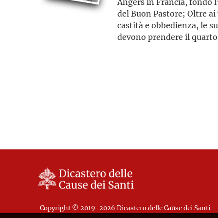
Angers in Francia, fondò l
del Buon Pastore; Oltre ai 
castità e obbedienza, le s
devono prendere il quarto 
promessa «di salvare tutt
Copyright © 2019-2026 Dicastero delle Cause dei Santi