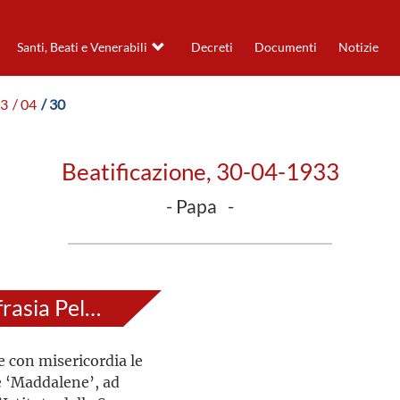
Santi, Beati e Venerabili
Decreti
Documenti
Notizie
33
/ 04
/ 30
Beatificazione, 30-04-1933
- Papa -
Maria di Sant'Eufrasia Pelletier
e con misericordia le
e ‘Maddalene’, ad