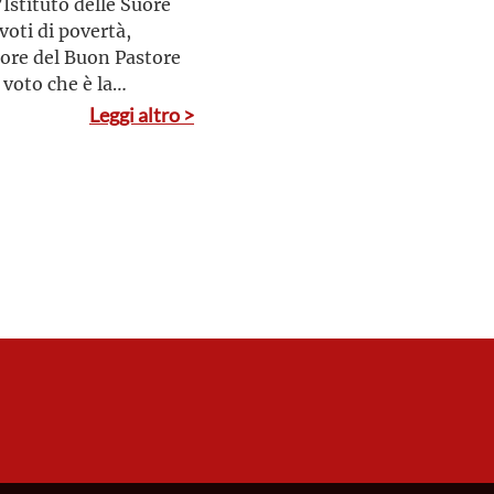
’Istituto delle Suore
voti di povertà,
uore del Buon Pastore
voto che è la
e le anime».
Leggi altro >