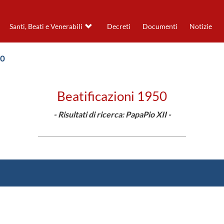
Santi, Beati e Venerabili
Decreti
Documenti
Notizie
50
Beatificazioni 1950
- Risultati di ricerca: PapaPio XII -