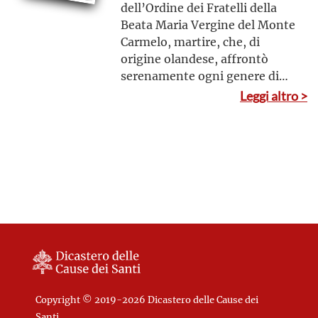
dell’Ordine dei Fratelli della
Beata Maria Vergine del Monte
Carmelo, martire, che, di
origine olandese, affrontò
serenamente ogni genere di
sofferenze e di umiliazioni in
Leggi altro >
nome della difesa della Chiesa
e della dignità dell’uomo,
offrendo un esempio insigne
di carità verso i compagni di
detenzione e verso gli stessi
carnefici
Copyright © 2019-2026 Dicastero delle Cause dei
Santi