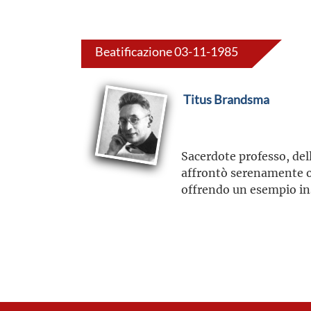
Beatificazione 03-11-1985
Titus Brandsma
Sacerdote professo, del
affrontò serenamente og
offrendo un esempio insi