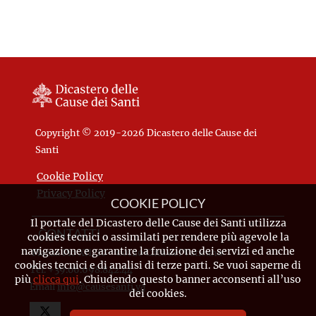
Copyright © 2019-2026 Dicastero delle Cause dei
Santi
Cookie Policy
Privacy Policy
COOKIE POLICY
Il portale del Dicastero delle Cause dei Santi utilizza
CONTATTI
cookies tecnici o assimilati per rendere più agevole la
navigazione e garantire la fruizione dei servizi ed anche
Piazza Pio XII, 10 - 00120 Città del Vaticano
cookies tecnici e di analisi di terze parti. Se vuoi saperne di
Tel. +39.06.698.842.44
più
clicca qui
. Chiudendo questo banner acconsenti all’uso
Email
info@causesanti.va
dei cookies.