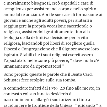
e moralmente bisognosi, creò ospedali e case di
accoglienza per assistere nel corpo e nello spirito
ammalati e anziani. Aprì le sue case di formazione ai
giovani e anche agli adulti poveri, per aiutarli a
raggiungere la propria vocazione sacerdotale o
religiosa, assistendoli gratuitamente fino alla
teologia o alla definitiva decisione per la vita
religiosa, lasciandoli poi liberi di scegliere quella
Diocesi o Congregazione che il Signore avesse loro
ispirato. Stabilì che i suoi religiosi esercitassero
l'apostolato nelle zone più povere, " dove nulla c'è
umanamente da ripromettersi ".
Sono proprio queste le parole che il Beato Card.
Schuster fece scolpire sulla sua tomba.
A cominciare infatti dal 1939-40 fino alla morte, in
contrasto col suo innato desiderio di
nascondimento, allargò i suoi orizzonti fino a
raggiungere le frontiere della Chiesa, " gridando " a