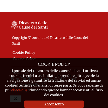
Copyright © 2019-2026 Dicastero delle Cause dei
Santi
Cookie Policy
Privacy Policy
COOKIE POLICY
Il portale del Dicastero delle Cause dei Santi utilizza
CONTATTI
cookies tecnici o assimilati per rendere più agevole la
Piazza Pio XII, 10 - 00120 Città del Vaticano
navigazione e garantire la fruizione dei servizi ed anche
Tel. +39.06.698.842.44
cookies tecnici e di analisi di terze parti. Se vuoi saperne di
più
clicca qui
. Chiudendo questo banner acconsenti all’uso
Email
info@causesanti.va
dei cookies.
Acconsento