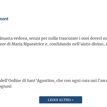
emont
rimasta vedova, senza per nulla trascurare i suoi doveri m
re di Maria Riparatrice e, confidando nell’aiuto divino,
ell’Ordine di Sant’Agostino, che con ogni cura unì l’asce
sognosi
LEGGI ALTRO >