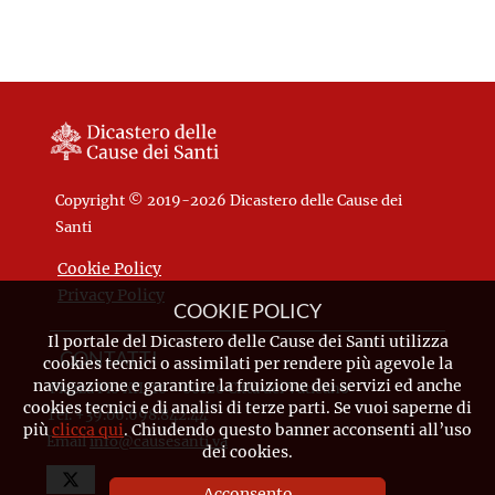
Copyright © 2019-2026 Dicastero delle Cause dei
Santi
Cookie Policy
Privacy Policy
COOKIE POLICY
Il portale del Dicastero delle Cause dei Santi utilizza
CONTATTI
cookies tecnici o assimilati per rendere più agevole la
navigazione e garantire la fruizione dei servizi ed anche
Piazza Pio XII, 10 - 00120 Città del Vaticano
cookies tecnici e di analisi di terze parti. Se vuoi saperne di
Tel. +39.06.698.842.44
più
clicca qui
. Chiudendo questo banner acconsenti all’uso
Email
info@causesanti.va
dei cookies.
Acconsento