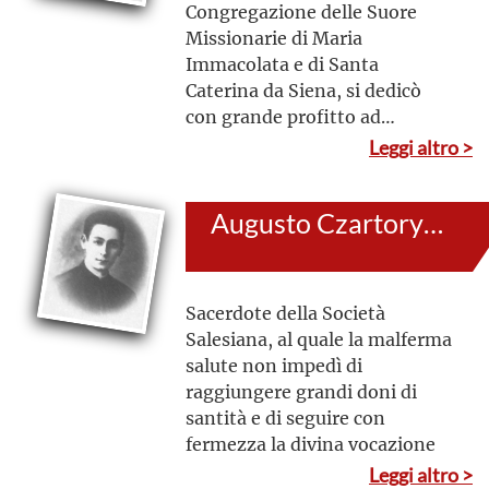
Congregazione delle Suore
Missionarie di Maria
Immacolata e di Santa
Caterina da Siena, si dedicò
con grande profitto ad
annunciare il Vangelo tra le
Leggi altro >
popolazioni indigene ancora
prive della fede in Cristo
Augusto Czartoryski
Sacerdote della Società
Salesiana, al quale la malferma
salute non impedì di
raggiungere grandi doni di
santità e di seguire con
fermezza la divina vocazione
Leggi altro >