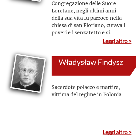
Congregazione delle Suore
Loretane, negli ultimi anni
della sua vita fu parroco nella
chiesa di san Floriano, curava i
poveri e i senzatetto e si
dedicò anche all'apostolato
Leggi altro >
della parola di Dio mediante il
lavoro editoriale
Władysław Findysz
Sacerdote polacco e martire,
vittima del regime in Polonia
Leggi altro >