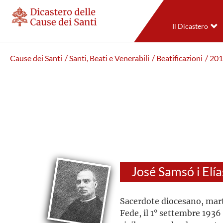
Il Dicastero
Cause dei Santi
/ Santi, Beati e Venerabili
/ Beatificazioni
/ 20
José Samsó i Elía
Sacerdote diocesano, marti
Fede, il 1° settembre 1936