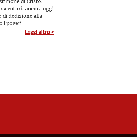
estimone di Cristo,
rsecutori; ancora oggi
o di dedizione alla
o i poveri
Leggi altro >