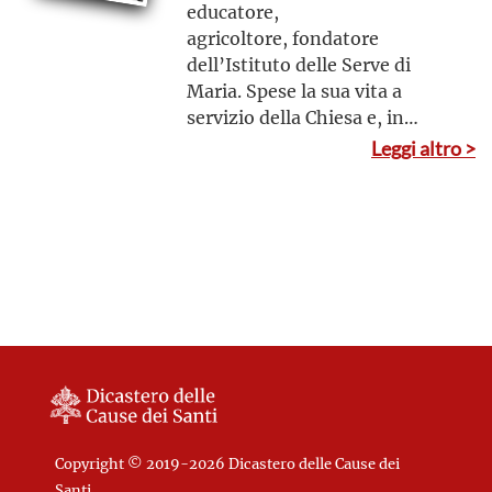
educatore,
agricoltore, fondatore
dell’Istituto delle Serve di
Maria. Spese la sua vita a
servizio della Chiesa e, in
particolare, si distinse per il
Leggi altro >
servizio al prossimo – dagli
orfani ai senzatetto – con la
convinzione che Dio si svela
nei poveri e che c’è qualcosa di
buono in ogni uomo
Copyright © 2019-2026 Dicastero delle Cause dei
Santi