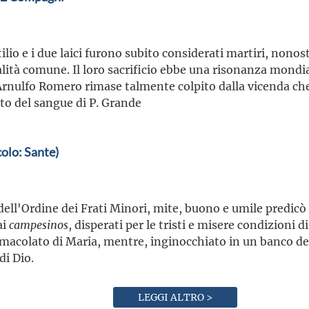
tilio e i due laici furono subito considerati martiri, nonos
lità comune. Il loro sacrificio ebbe una risonanza mondial
Arnulfo Romero rimase talmente colpito dalla vicenda che,
tto del sangue di P. Grande
olo: Sante)
ll'Ordine dei Frati Minori, mite, buono e umile predicò la 
ai
campesinos
, disperati per le tristi e misere condizioni d
mmacolato di Maria, mentre, inginocchiato in un banco del
di Dio.
LEGGI ALTRO >