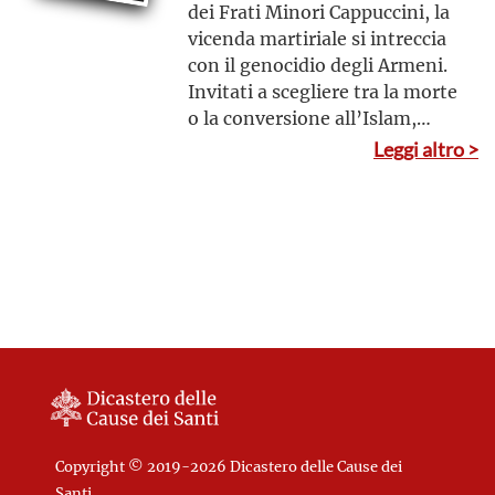
dei Frati Minori Cappuccini, la
vicenda martiriale si intreccia
con il genocidio degli Armeni.
Invitati a scegliere tra la morte
o la conversione all’Islam,
rimasero saldamente fermi
Leggi altro >
nella fede cristiana. Vennero
quindi barbaramente trucidati
a colpi di scure e scimitarra, e i
loro corpi, fatti a pezzi, furono
gettati in pozzi e caverne
Copyright © 2019-2026 Dicastero delle Cause dei
Santi