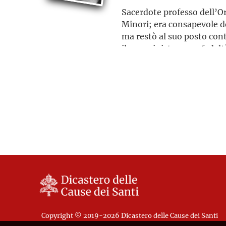
Sacerdote professo dell’Or
Minori; era consapevole de
ma restò al suo posto con
il suo ministero per fedelt
missione e, prima di esser
sua piena disponibilità a m
la Chiesa
Copyright © 2019-2026 Dicastero delle Cause dei Santi