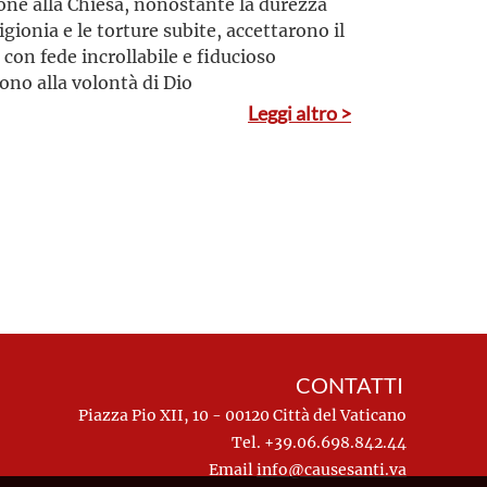
one alla Chiesa, nonostante la durezza
igionia e le torture subite, accettarono il
 con fede incrollabile e fiducioso
no alla volontà di Dio
Leggi altro >
CONTATTI
Piazza Pio XII, 10 - 00120 Città del Vaticano
Tel. +39.06.698.842.44
Email
info@causesanti.va