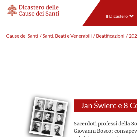
Il Dicastero
Cause dei Santi
/ Santi, Beati e Venerabili
/ Beatificazioni
/ 20
Jan Świerc e 8 
Sacerdoti professi della S
Giovanni Bosco; consapevol