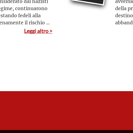
nsiderato dai nazisti
avversi
egime, continuarono
della pr
estando fedeli alla
destino
enamente il rischio di
abbando
 e quindi uccisi
Leggi altro >