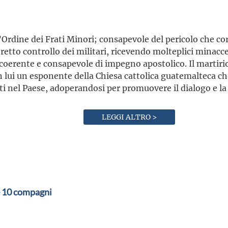
Ordine dei Frati Minori; consapevole del pericolo che corr
tretto controllo dei militari, ricevendo molteplici minacce 
coerente e consapevole di impegno apostolico. Il martirio
in lui un esponente della Chiesa cattolica guatemalteca c
nti nel Paese, adoperandosi per promuovere il dialogo e l
LEGGI ALTRO >
e 10 compagni