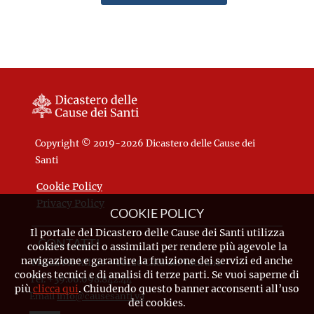
Copyright © 2019-2026 Dicastero delle Cause dei
Santi
Cookie Policy
Privacy Policy
COOKIE POLICY
Il portale del Dicastero delle Cause dei Santi utilizza
CONTATTI
cookies tecnici o assimilati per rendere più agevole la
navigazione e garantire la fruizione dei servizi ed anche
Piazza Pio XII, 10 - 00120 Città del Vaticano
cookies tecnici e di analisi di terze parti. Se vuoi saperne di
Tel. +39.06.698.842.44
più
clicca qui
. Chiudendo questo banner acconsenti all’uso
Email
info@causesanti.va
dei cookies.