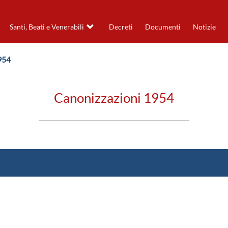
Santi, Beati e Venerabili
Decreti
Documenti
Notizie
954
Canonizzazioni 1954