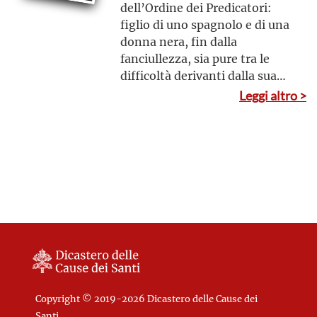
dell’Ordine dei Predicatori:
figlio di uno spagnolo e di una
donna nera, fin dalla
fanciullezza, sia pure tra le
difficoltà derivanti dalla sua
condizione di figlio illegittimo
Leggi altro >
e di meticcio, apprese la
professione di medico, che in
seguito, diventato religioso,
esercitò con abnegazione a
Lima in Perù tra i poveri e,
dedito a digiuni, alla penitenza
e alla preghiera, condusse
un’esistenza di semplicità e
umiltà, irradiata dall’amore;
Patrono dei barbieri e
parrucchieri
Copyright © 2019-2026 Dicastero delle Cause dei
Santi