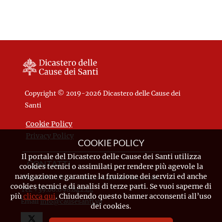
Copyright © 2019-2026 Dicastero delle Cause dei
Santi
Cookie Policy
Privacy Policy
COOKIE POLICY
Il portale del Dicastero delle Cause dei Santi utilizza
CONTATTI
cookies tecnici o assimilati per rendere più agevole la
navigazione e garantire la fruizione dei servizi ed anche
Piazza Pio XII, 10 - 00120 Città del Vaticano
cookies tecnici e di analisi di terze parti. Se vuoi saperne di
Tel. +39.06.698.842.44
più
clicca qui
. Chiudendo questo banner acconsenti all’uso
Email
info@causesanti.va
dei cookies.