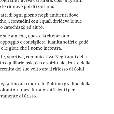
Colui che l'aveva catturata. Così, a 15 anni
 e lo rinnovò poi di continuo.
li atti di ogni giorno negli ambienti dove
iche, i contadini con i quali divideva le sue
o catechizzò ed aiutò.
e sue amiche, queste la ritenevano
 appoggio e consigliera. Juanita soffrì e godé
 e le gioie che l'uomo incontra.
nte, sportiva, comunicativa. Negli anni della
o equilibrio psichico e spirituale, frutto della
erenità del suo volto era il riflesso di Colui
1919 fino alla morte fu l'ultimo gradino della
 Soltanto 11 mesi furono sufficienti per
eramente di Cristo.