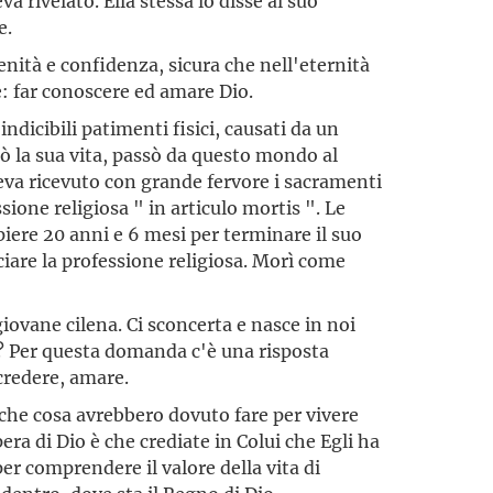
a rivelato. Ella stessa lo disse al suo
e.
enità e confidenza, sicura che nell'eternità
: far conoscere ed amare Dio.
ndicibili patimenti fisici, causati da un
ò la sua vita, passò da questo mondo al
Aveva ricevuto con grande fervore i sacramenti
sione religiosa " in articulo mortis ". Le
ere 20 anni e 6 mesi per terminare il suo
iare la professione religiosa. Morì come
iovane cilena. Ci sconcerta e nasce in noi
o? Per questa domanda c'è una risposta
credere, amare.
 che cosa avrebbero dovuto fare per vivere
era di Dio è che crediate in Colui che Egli ha
er comprendere il valore della vita di