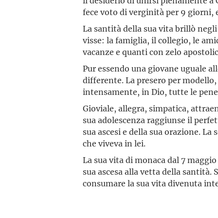
il desiderio di unirsi pienamente a 
fece voto di verginità per 9 giorni,
La santità della sua vita brillò neg
visse: la famiglia, il collegio, le am
vacanze e quanti con zelo apostolic
Pur essendo una giovane uguale all
differente. La presero per modello,
intensamente, in Dio, tutte le pene
Gioviale, allegra, simpatica, attrae
sua adolescenza raggiunse il perfett
sua ascesi e della sua orazione. La s
che viveva in lei.
La sua vita di monaca dal 7 maggio 
sua ascesa alla vetta della santità.
consumare la sua vita divenuta int