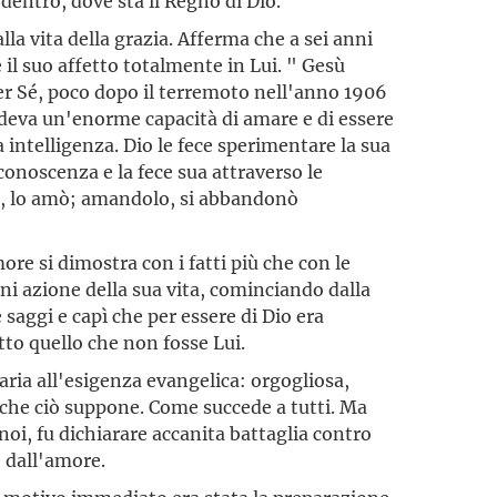
 dentro, dove sta il Regno di Dio.
lla vita della grazia. Afferma che a sei anni
 il suo affetto totalmente in Lui. " Gesù
er Sé, poco dopo il terremoto nell'anno 1906
ssedeva un'enorme capacità di amare e di essere
intelligenza. Dio le fece sperimentare la sua
conoscenza e la fece sua attraverso le
o, lo amò; amandolo, si abbandonò
e si dimostra con i fatti più che con le
gni azione della sua vita, cominciando dalla
 saggi e capì che per essere di Dio era
tto quello che non fosse Lui.
ria all'esigenza evangelica: orgogliosa,
ti che ciò suppone. Come succede a tutti. Ma
 noi, fu dichiarare accanita battaglia contro
 dall'amore.