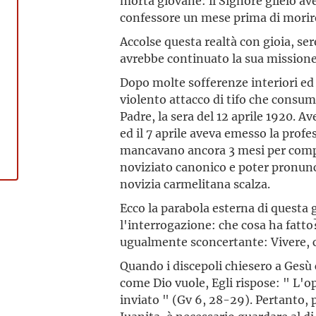
morta giovane: il Signore glielo avev
confessore un mese prima di morir
Accolse questa realtà con gioia, ser
avrebbe continuato la sua missione
Dopo molte sofferenze interiori ed i
violento attacco di tifo che consum
Padre, la sera del 12 aprile 1920. 
ed il 7 aprile aveva emesso la profes
mancavano ancora 3 mesi per compi
noviziato canonico e poter pronunc
novizia carmelitana scalza.
Ecco la parabola esterna di questa g
l'interrogazione: che cosa ha fatt
ugualmente sconcertante: Vivere, 
Quando i discepoli chiesero a Gesù
come Dio vuole, Egli rispose: " L'op
inviato " (Gv 6, 28-29). Pertanto, p