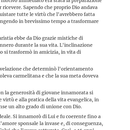
Il motivo immediato era stata la preparazione
r ricevere. Sapendo che proprio Dio andava
uistare tutte le virtù che l'avrebbero fatta
ungendo in brevissimo tempo a trasformare
aristia ebbe da Dio grazie mistiche di
ennero durante la sua vita. L'inclinazione
 si trasformò in amicizia, in vita di
rivelazione che determinò l'orientamento
a voleva carmelitana e che la sua meta doveva
on la generosità di giovane innamorata si
 virtù e alla pratica della vita evangelica, in
nse un alto grado di unione con Dio.
 ideale. Si innamorò di Lui e fu coerente fino a
L'amore sponsale la invase e, di conseguenza,