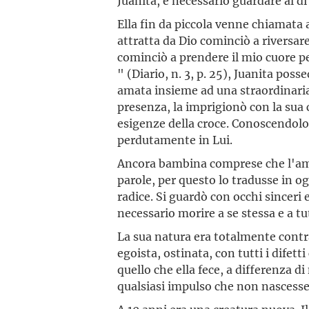
Juanita, è necessario guardare al di
Ella fin da piccola venne chiamata a
attratta da Dio cominciò a riversare
cominciò a prendere il mio cuore p
" (Diario, n. 3, p. 25), Juanita po
amata insieme ad una straordinaria 
presenza, la imprigionò con la sua 
esigenze della croce. Conoscendol
perdutamente in Lui.
Ancora bambina comprese che l'amor
parole, per questo lo tradusse in o
radice. Si guardò con occhi sinceri e
necessario morire a se stessa e a tu
La sua natura era totalmente contra
egoista, ostinata, con tutti i difet
quello che ella fece, a differenza di
qualsiasi impulso che non nascesse